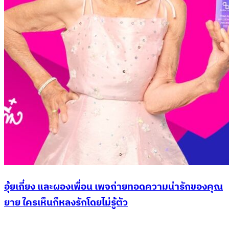
อุ้ยเกี๋ยง และผองเพื่อน เพจถ่ายทอดความน่ารักของคุณ
ยาย ใครเห็นก็หลงรักโดยไม่รู้ตัว