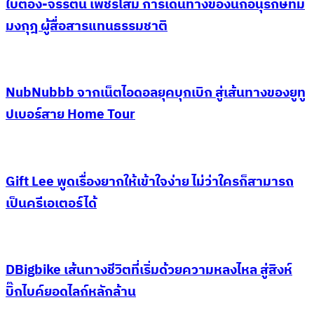
ใบตอง-จรีรัตน์ เพชรโสม การเดินทางของนักอนุรักษ์ที่มี
มงกุฎ ผู้สื่อสารแทนธรรมชาติ
NubNubbb จากเน็ตไอดอลยุคบุกเบิก สู่เส้นทางของยูทู
ปเบอร์สาย Home Tour
Gift Lee พูดเรื่องยากให้เข้าใจง่าย ไม่ว่าใครก็สามารถ
เป็นครีเอเตอร์ได้
DBigbike เส้นทางชีวิตที่เริ่มด้วยความหลงไหล สู่สิงห์
บิ๊กไบค์ยอดไลก์หลักล้าน