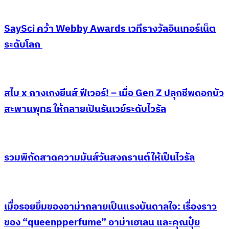
SaySci คว้า Webby Awards เวทีรางวัลอินเทอร์เน็ต
ระดับโลก
สไบ x กางเกงยีนส์ ฟีเวอร์! – เมื่อ Gen Z ปลุกชีพดอกบัว
สะพานพุทธ ให้กลายเป็นรันเวย์ระดับไวรัล
รวมพิกัดสาดความมันส์วันสงกรานต์ให้เป็นไวรัล
เมื่อรอยยิ้มของอาม่ากลายเป็นแรงบันดาลใจ: เรื่องราว
ของ “queenpperfume” อาม่าเฮเลน และคุณปุ๋ย