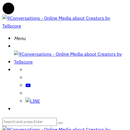
Menu
Menu
9Conversations
-
Online
Search
Menu
Media
about
Creators
by
Tellscore
Search
Search
for:
9Conversations