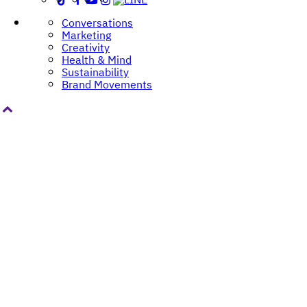
navigation
Conversations
Marketing
Creativity
Health & Mind
Sustainability
Brand Movements