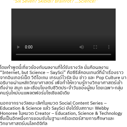
“Six Seven? Skibidi? Brainrot? …Science!”
โดยคำพูดนี้เกี่ยวข้องกับผลงานที่ได้รับรางวัล นั่นคือผลงาน
“Internet, but Science – SaySci” คือซีรีส์คอนเทนต์ที่นำเรื่องราว
จากอินเทอร์เน็ต วีดีโอเกม เทรนด์ไวรัล มีม ข่าว และ Pop Culture มา
อธิบายผ่านหลักวิทยาศาสตร์ เพื่อทำให้ความรู้ทางวิทยาศาสตร์เข้า
ถึงง่าย สนุก และเชื่อมโยงกับชีวิตประจำวันของผู้ชม โดยเฉพาะกลุ่ม
คนรุ่นใหม่บนแพลตฟอร์มโซเชียลมีเดีย
นอกจากรางวัลชนะเลิศในหมวด Social Content Series –
Education & Science แล้ว SaySci ยังได้รับสถานะ Webby
Honoree ในหมวด Creator – Education, Science & Technology
ซึ่งเป็นอีกหนึ่งการยอมรับในฐานะครีเอเตอร์สายการศึกษาและ
วิทยาศาสตร์บนโลกดิจิทัล