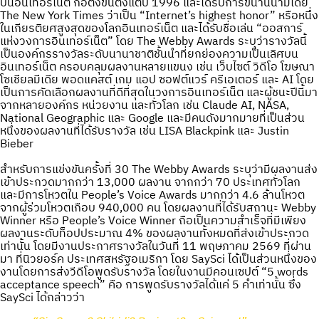
บนอินเทอร์เน็ต ก่อตั้งขึ้นตั้งแต่ปี 1996 และได้รับการขนานนามโดย
The New York Times ว่าเป็น “Internet’s highest honor” หรือหนึ่ง
ในเกียรติยศสูงสุดของโลกอินเทอร์เน็ต และได้รับชื่อเล่น “ออสการ์
แห่งวงการอินเทอร์เน็ต” โดย The Webby Awards ระบุว่ารางวัลนี้
เป็นองค์กรรางวัลระดับนานาชาติชั้นนำที่ยกย่องความเป็นเลิศบน
อินเทอร์เน็ต ครอบคลุมผลงานหลายแขนง เช่น เว็บไซต์ วิดีโอ โฆษณา
โซเชียลมีเดีย พอดแคสต์ เกม แอป ซอฟต์แวร์ ครีเอเตอร์ และ AI โดย
เป็นการคัดเลือกผลงานที่ดีที่สุดในวงการอินเทอร์เน็ต และผู้ชนะปีนี้มา
จากหลายองค์กร หน่วยงาน และทั่วโลก เช่น Claude AI, NASA,
National Geographic และ Google และมีคนดังมากมายที่เป็นส่วน
หนึ่งของผลงานที่ได้รับรางวัล เช่น LISA Blackpink และ Justin
Bieber
สำหรับการแข่งขันครั้งที่ 30 The Webby Awards ระบุว่ามีผลงานส่ง
เข้าประกวดมากกว่า 13,000 ผลงาน จากกว่า 70 ประเทศทั่วโลก
และมีการโหวตใน People’s Voice Awards มากกว่า 4.6 ล้านโหวต
จากผู้ร่วมโหวตเกือบ 940,000 คน โดยผลงานที่ได้รับสถานะ Webby
Winner หรือ People’s Voice Winner ถือเป็นความสำเร็จที่มีเพียง
ผลงานระดับท็อปประมาณ 4% ของผลงานทั้งหมดที่ส่งเข้าประกวด
เท่านั้น โดยมีงานประกาศรางวัลในวันที่ 11 พฤษภาคม 2569 ที่ผ่าน
มา ที่นิวยอร์ค ประเทศสหรัฐอเมริกา โดย SaySci ได้เป็นส่วนหนึ่งของ
งานโดยการส่งวีดีโอพูดรับรางวัล โดยในงานมีคอนเซปต์ “5 words
acceptance speech” คือ การพูดรับรางวัลได้แค่ 5 คำเท่านั้น ซึ่ง
SaySci ได้กล่าวว่า