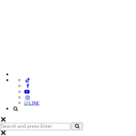
Search
Search
for: