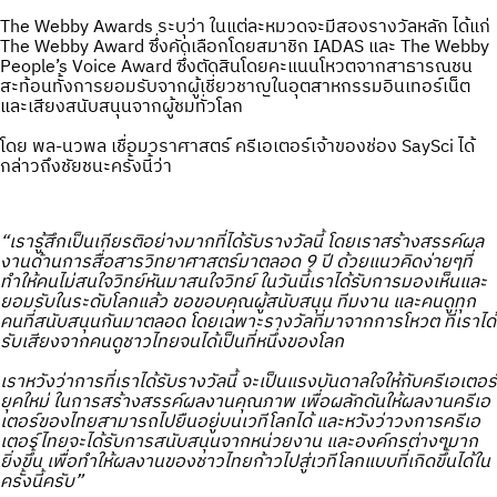
The Webby Awards ระบุว่า ในแต่ละหมวดจะมีสองรางวัลหลัก ได้แก่
The Webby Award ซึ่งคัดเลือกโดยสมาชิก IADAS และ The Webby
People’s Voice Award ซึ่งตัดสินโดยคะแนนโหวตจากสาธารณชน
สะท้อนทั้งการยอมรับจากผู้เชี่ยวชาญในอุตสาหกรรมอินเทอร์เน็ต
และเสียงสนับสนุนจากผู้ชมทั่วโลก
โดย พล-นวพล เชื่อมวราศาสตร์ ครีเอเตอร์เจ้าของช่อง SaySci ได้
กล่าวถึงชัยชนะครั้งนี้ว่า
“เรารู้สึกเป็นเกียรติอย่างมากที่ได้รับรางวัลนี้ โดยเราสร้างสรรค์ผล
งานด้านการสื่อสารวิทยาศาสตร์มาตลอด 9 ปี ด้วยแนวคิดง่ายๆที่
ทำให้คนไม่สนใจวิทย์หันมาสนใจวิทย์ ในวันนี้เราได้รับการมองเห็นและ
ยอมรับในระดับโลกแล้ว ขอขอบคุณผู้สนับสนุน ทีมงาน และคนดูทุก
คนที่สนับสนุนกันมาตลอด โดยเฉพาะรางวัลที่มาจากการโหวต ที่เราได้
รับเสียงจากคนดูชาวไทยจนได้เป็นที่หนึ่งของโลก
เราหวังว่าการที่เราได้รับรางวัลนี้ จะเป็นแรงบันดาลใจให้กับครีเอเตอร์
ยุคใหม่ ในการสร้างสรรค์ผลงานคุณภาพ เพื่อผลักดันให้ผลงานครีเอ
เตอร์ของไทยสามารถไปยืนอยู่บนเวทีโลกได้ และหวังว่าวงการครีเอ
เตอร์ไทยจะได้รับการสนับสนุนจากหน่วยงาน และองค์กรต่างๆมาก
ยิ่งขึ้น เพื่อทำให้ผลงานของชาวไทยก้าวไปสู่เวทีโลกแบบที่เกิดขึ้นได้ใน
ครั้งนี้ครับ”