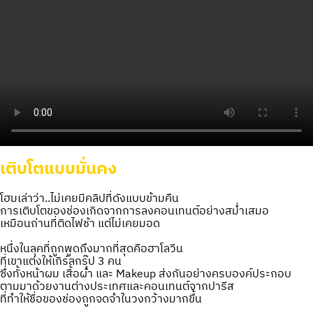
เติบโตแบบมั่นคง
โฮมเล่าว่า..ไม่เคยมีคลิปที่ดังแบบข้ามคืน
การเติบโตของช่องเกิดจากการลงคอนเทนต์อย่างสม่ำเสมอ
เหมือนถ่านที่ติดไฟช้า แต่ไม่เคยมอด
หนึ่งในลุคที่ถูกพูดถึงมากที่สุดคือฮาโลวีน
ที่เขาแต่งให้เกิร์ลกรุ๊ป 3 คน
ซึ่งทั้งหน้าผม เสื้อผ้า และ Makeup ส่งกันอย่างครบองค์ประกอบ
ตามมาด้วยงานต่างประเทศและคอนเทนต์จากปารีส
ที่ทำให้ชื่อของช่องถูกจดจำในวงกว้างมากขึ้น