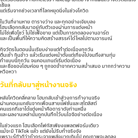
เชียล
แต่เริ่มจากช่วงเวลาที่โลกหยุดนิ่งในช่วงโควิด
ในวันที่งานหาย ตารางว่าง และทุกอย่างเงียบลง
โฮมเลือกกลับมาอยู่กับตัวเองผ่านการแต่งหน้า
ไม่ใช่เพื่อโชว์ ไม่ใช่เพื่อขาย แต่เป็นการทดลองงานอาร์ต
และเป็นพื้นที่ให้ความคิดสร้างสรรค์ได้ไหลไปตามอารมณ์
กิจวัตรในตอนนั้นเรียบง่ายแต่ทำต่อเนื่องทุกวัน
ตื่นเช้า กินข้าว แล้วเริ่มแต่งหน้าตั้งแต่เที่ยงไปจนถึงสามทุ่ม
ทำแบบนี้ทุกวัน จนคอนเทนต์เริ่มต่อเนื่อง
และชื่อของโฮมค่อย ๆ ถูกจดจำจากความสม่ำเสมอ มากกว่าความ
หวือหวา
วันที่กลับมาสู่หน้างานจริง
หลังโควิดคลี่คลาย โฮมกลับเข้าสู่วงการทำงานจริง
ผ่านคอนเนกชันจากเพื่อนสายแฟชั่นและสไตลิสต์
คนแรกที่เขาได้แต่งหน้าคือดาราดังท่านหนึ่ง
และผลงานเหล่านั้นถูกบันทึกไว้บนไอจีอย่างต่อเนื่อง
ในช่วงแรก โฮมเลือกโฟกัสเพียงแพลตฟอร์มเดียว
แม้จะมี TikTok แล้ว แต่ยังไม่รีบทำจริงจัง
เพราะรู้ตัวดีว่าถ้ากระจายพลังมากเกินไป คุณภาพจะลดลง