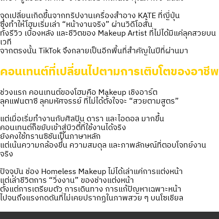
จุดเปลี่ยนเกิดขึ้นจากทริปงานเครื่องสำอาง KATE ที่ญี่ปุ่น
ซึ่งทำให้โฮมเริ่มเล่า “หน้างานจริง” ผ่านวิดีโอสั้น
ทั้งรีวิว เบื้องหลัง และชีวิตของ Makeup Artist ที่ไม่ได้มีแค่ลุคสวยบน
เวที
จากตรงนั้น TikTok จึงกลายเป็นอีกพื้นที่สำคัญในปีที่ผ่านมา
คอนเทนต์ที่เปลี่ยนไปตามการเติบโตของอาชีพ
ช่วงแรก คอนเทนต์ของโฮมคือ Makeup เชิงอาร์ต
ลุคแฟนตาซี ลุคมหัศจรรย์ ที่ไม่ได้ตั้งใจจะ “สวยตามสูตร”
แต่เมื่อเริ่มทำงานกับศิลปิน ดารา และไอดอล มากขึ้น
คอนเทนต์ก็ขยับเข้าสู่บิวตี้ที่ใช้งานได้จริง
ยังคงใช้ทรานซิชันเป็นภาษาหลัก
แต่เน้นความกล้องขึ้น ความสมดุล และภาพลักษณ์ที่ตอบโจทย์งาน
จริง
ปัจจุบัน ช่อง Homeless Makeup ไม่ได้เล่าแค่การแต่งหน้า
แต่เล่าชีวิตการ “วิ่งงาน” ของช่างแต่งหน้า
ตั้งแต่การเตรียมตัว การเดินทาง การแก้ปัญหาเฉพาะหน้า
ไปจนถึงแรงกดดันที่ไม่เคยปรากฏในภาพสวย ๆ บนโซเชียล