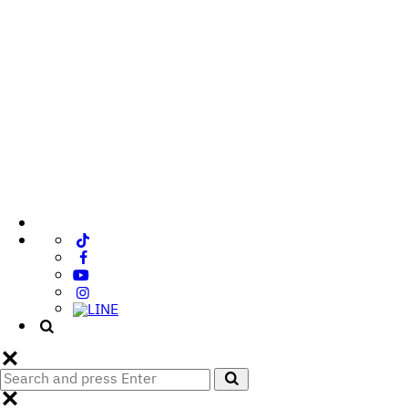
Search
Search
for: