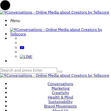
Menu
Menu
9Conversations
-
Search
Menu
Online
Media
about
Creators
by
Tellscore
Search
Search
for:
9Conversations
-
Conversations
Online
Marketing
Media
Creativity
about
Health & Mind
Creators
Sustainability
by
Brand Movements
Tellscore
About Us