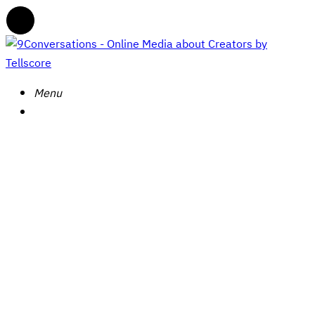
Menu
Menu
9Conversations
-
Online
Search
Menu
Media
about
Creators
by
Tellscore