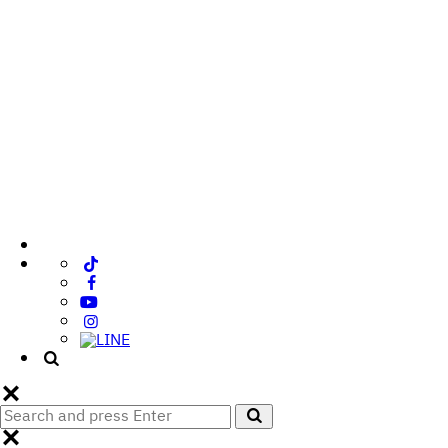
Search
Search
for: