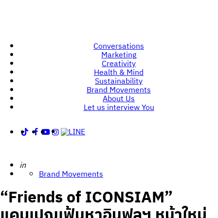
Conversations
Marketing
Creativity
Health & Mind
Sustainability
Brand Movements
About Us
Let us interview You
Posted
in
Brand Movements
“Friends of ICONSIAM”
แคมเปญเฟ้นหาอินฟลูฯ หน้าใหม่