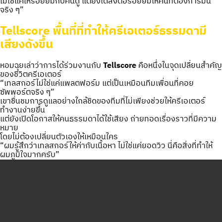
ไม่ใช่แค่ให้รอยยิ้มกับคนดู แต่ยังได้ส่งต่อรอยยิ้มให้คนที่ต้องการมัน
จริง ๆ”
Tellscore พื้นที่ที่ทำให้ครีเอเตอร์ธรรมดามี
เสียงดังขึ้น
หอมฉุยเล่าว่าการได้ร่วมงานกับ
Tellscore
คือหนึ่งในจุดเปลี่ยนสำคัญ
ของชีวิตครีเอเตอร์
“เทลสกอร์ไม่ใช่แค่แพลตฟอร์ม แต่เป็นเหมือนทีมเพื่อนที่คอย
ซัพพอร์ตจริง ๆ”
เขาชื่นชมการดูแลอย่างใกล้ชิดของทีมที่ไม่เพียงช่วยให้ครีเอเตอร์
ทำงานง่ายขึ้น
แต่ยังเปิดโอกาสให้คนธรรมดาได้ใช้เสียง ถ่ายทอดเรื่องราวที่มีความ
หมาย
โดยไม่ต้องเปลี่ยนตัวเองให้เหมือนใคร
“ผมรู้สึกว่าเทลสกอร์ให้ค่ากับเนื้อหา ไม่ใช่แค่ยอดวิว นี่คือสิ่งที่ทำให้
ผมภูมิใจมากครับ”