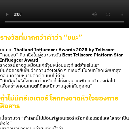
รางวัลที่มากกว่าคำว่า “ชนะ”
บนเวที
Thailand Influencer Awards 2025 by Tellscore
“หอมฉุย” คือหนึ่งในผู้ชนะรางวัล
Best Tellscore Platform Star
Influencer Award
รางวัลนี้อาจดูเหมือนแค่ถ้วยหนึ่งบนเวที แต่สำหรับเขา
มันคือการยืนยันว่าความตั้งใจเล็ก ๆ ที่เริ่มต้นในวันที่โลกเงียบที่สุด
กลับมีความหมายต่อผู้คนนับไม่ถ้วน
“มันคือกำลังใจมหาศาลครับ ทำให้ผมอยากพัฒนาตัวเองต่อไป
เพื่อสร้างคอนเทนต์ที่ดีและมีความสุขให้กับทุกคน”
ถ้าไม่มีครีเอเตอร์ โลกคงขาดหัวใจของการ
สื่อสาร
เมื่อถามว่า “ถ้าโลกนี้ไม่มีอินฟลูเอนเซอร์หรือครีเอเตอร์เลย โลกจะเป็น
ยังไง”
เขาตอบอย่างเรียบง่ายแต่กินใจว่า