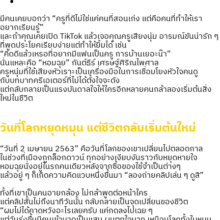
มีคนเคยบอกว่า “ครูที่ดีไม่ใช่แค่คนที่สอนเก่ง แต่คือคนที่ทำให้เรา
อยากเรียนรู้”
และถ้าคุณเคยเปิด TikTok แล้วเจอคุณครูเสียงนุ่ม อารมณ์ขันน่ารัก ๆ
ที่พูดประโยคเรียบง่ายแต่ทำให้ยิ้มได้ เช่น
“คิดดีแล้วเหรอที่อยากมีแฟนเป็นครู การบ้านเยอะน๊า”
นั่นแหละคือ “หอมฉุย” กันต์ธีร์ เศรษฐ์ศิริณไพศาล
ครูหนุ่มที่ใช้เสียงหัวเราะเป็นเครื่องมือในการเชื่อมโยงหัวใจคนดู
กับบทบาทครีเอเตอร์ที่ไม่ได้ตั้งใจจะดัง
แต่กลับกลายเป็นแรงบันดาลใจให้ใครอีกหลายคนกล้าลองเริ่มต้นสิ่ง
ใหม่ในชีวิต
วันที่โลกหยุดหมุน แต่ชีวิตกลับเริ่มต้นใหม่
“วันที่ 2 เมษายน 2563” คือวันที่โลกของเขาเปลี่ยนไปตลอดกาล
ในช่วงที่เมืองถูกล็อกดาวน์ ทุกอย่างเงียบงันราวกับหยุดหายใจ
หอมฉุยนั่งอยู่ในรถคนเดียวหลังจากซื้อของใช้จำเป็นต่างๆ
แล้วอยู่ ๆ ก็เกิดความคิดแวบหนึ่งขึ้นมา “ลองถ่ายคลิปเล่น ๆ ดูสิ”
ทั้งที่เขาเป็นคนอายกล้อง ไม่กล้าพูดต่อหน้าใคร
แต่คลิปสั้นไม่ถึงนาทีวันนั้น กลับกลายเป็นจุดเปลี่ยนของชีวิต
“ผมไม่ได้คาดหวังอะไรเลยครับ แค่กดลงไปเฉย ๆ
แต่วันรุ่งขึ้นมีคนเข้ามาดูเป็นแสน ผมตกใจมาก เหมือนโลกทั้งใบหมุน