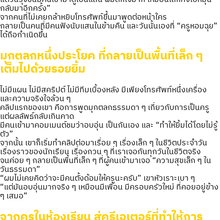
กลับมาอีกครั้ง”
จากคนที่ไม่เคยกล้าหยิบโทรศัพท์ขึ้นมาพูดต่อหน้าใคร
กลายเป็นคนที่มีคนฟังนับแสนในข้ามคืน และวันนั้นเองที่ “ครูหอมฉุย”
ได้ถือกำเนิดขึ้น
มุกตลกหนึ่งประโยค ที่กลายเป็นพื้นที่เล็ก ๆ
เต็มไปด้วยรอยยิ้ม
ไม่มีแผน ไม่มีสคริปต์ ไม่มีทีมเบื้องหลัง มีเพียงโทรศัพท์หนึ่งเครื่อง
และความจริงใจล้วน ๆ
คลิปแรกของเขา คือการพูดมุกตลกธรรมดา ๆ เกี่ยวกับการเป็นครู
แต่ผลลัพธ์กลับเกินคาด
มีคนเข้ามาคอมเมนต์ชมว่าอบอุ่น เป็นกันเอง และ “ทำให้ยิ้มได้โดยไม่รู้
ตัว”
จากนั้น เขาก็เริ่มทำคลิปต่อมาเรื่อย ๆ เรื่องเล็ก ๆ ในชีวิตประจำวัน
เรื่องราวของนักเรียน เรื่องกวน ๆ ที่เราเจอกันทุกวันในชีวิตจริง
จนค่อย ๆ กลายเป็นพื้นที่เล็ก ๆ ที่ผู้คนเข้ามาเจอ “ความสุขเล็ก ๆ ใน
วันธรรมดา”
“ผมไม่เคยคิดว่าจะมีคนตั้งด้อมให้ครูนะครับ” เขาหัวเราะเบา ๆ
“แต่มันอบอุ่นมากจริง ๆ เหมือนมีเพื่อน มีครอบครัวใหม่ ที่คอยอยู่ข้าง
ๆ เสมอ”
จากครูในห้องเรียน สู่ครีเอเตอร์ที่ทำให้การ