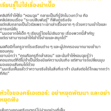
เรียนรู้ไม่ใช่เรื่องน่าเบื่อ
คลิปที่ทำให้ชื่อ “หอมฉุย” กลายเป็นที่รู้จักในวงกว้าง คือ
คลิปสอนเรื่อง “ระบบสืบพันธุ์” ที่ฟังดูจริงจัง
แต่กลับกลายเป็นไวรัลเพราะเขาเล่าเรื่องยาก ๆ ด้วยความเข้าใจและ
อารมณ์ขัน
“ผมอยากให้เด็ก ๆ เรียนรู้โดยไม่เขินอาย เรื่องพวกนี้สำคัญ
แต่เราสามารถเล่าให้เข้าใจง่ายและสนุกได้”
ผลคือมีทั้งครูจากโรงเรียนต่าง ๆ และผู้ปกครองมากมายเข้ามา
ขอบคุณ
เขาบอกว่า “คุณคือครูที่กล้าสอน” และนั่นทำให้หอมฉุยรู้ว่า
คอนเทนต์ที่ดีไม่จำเป็นต้องมีแค่ความบันเทิง แต่สามารถเปลี่ยนมุม
มองของสังคมได้ด้วย
“ผมเริ่มเห็นแล้วว่าความจริงใจในสิ่งที่เราทำ มันส่งต่อได้ไกลมากกว่า
ที่คิด”
หัวใจของครีเอเตอร์: อย่าหยุดพัฒนา และอย่า
หยุดฟัง
เส้นทางของครีเอเตอร์ไม่ง่ายอย่างที่เห็น