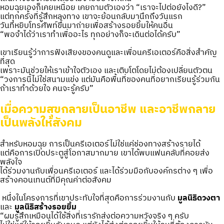
หอมฉุยเองก็เคยเหนื่อย เคยถามตัวเองว่า “เราจะไปต่อยังไงดี?”
แต่ทุกครั้งที่รู้สึกหลงทาง เขาจะย้อนกลับมานึกถึงวันแรก
วันที่หยิบโทรศัพท์ขึ้นมาถ่ายเพื่อสร้างรอยยิ้มให้คนอื่น
“พอจำได้ว่าเราทำเพื่ออะไร ทุกอย่างก็จะเดินต่อได้ครับ”
เขาเรียนรู้ว่าการฟังเสียงของคนดูและเพื่อนครีเอเตอร์คือสิ่งสำคัญ
ที่สุด
เพราะมันช่วยให้เราเข้าใจตัวเอง และเติบโตโดยไม่ต้องเปลี่ยนตัวตน
“วงการนี้ไม่ใช่สนามแข่ง แต่มันคือพื้นที่ของคนที่อยากเรียนรู้ร่วมกัน
ถ้าเราทำด้วยใจ คนจะรู้ครับ”
เมื่อความสุขกลายเป็นอาชีพ และอาชีพกลาย
เป็นพลังให้สังคม
สำหรับหอมฉุย การเป็นครีเอเตอร์ไม่ใช่แค่ช่องทางสร้างรายได้
แต่คือการเปิดประตูสู่โอกาสมากมาย เขาได้พบแฟนคลับที่คอยส่ง
พลังใจ
ได้ร่วมงานกับเพื่อนครีเอเตอร์ และได้ร่วมมือกับองค์กรต่าง ๆ เพื่อ
สร้างคอนเทนต์ที่มีคุณค่าต่อสังคม
หนึ่งในโครงการที่เขาประทับใจที่สุดคือการร่วมงานกับ
มูลนิธิดวงตา
และ
มูลนิธิสร้างรอยยิ้ม
“ผมรู้สึกเหมือนได้ใช้สิ่งที่เรารักส่งต่อความหวังจริง ๆ ครับ