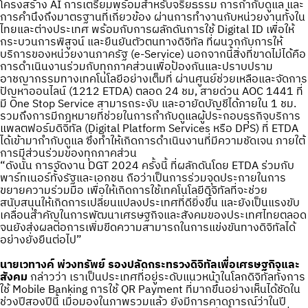
โครงสร้าง AI การเตรียมพร้อมสำหรับจริยธรรม การกำกับดูแล และ
การคำนึงถึงมาตรฐานที่เกี่ยวข้อง ผ่านการทำงานกับหน่วยงานทั้งใน
ไทยและต่างประเทศ พร้อมกับการผลักดันการใช้ Digital ID เพื่อให้
กระบวนการพิสูจน์ และยืนยันตัวตนทางดิจิทัล ที่ผนวกกับการให้
บริการของหน่วยงานภาครัฐ (e-Service) นอกจากนี้สิ่งที่ขาดไม่ได้คือ
การดำเนินงานร่วมกับทุกภาคส่วนเพื่อป้องกันและปราบปราม
อาชญากรรมทางเทคโนโลยีอย่างเต็มที่ ผ่านศูนย์ช่วยเหลือและจัดการ
ปัญหาออนไลน์ (1212 ETDA) ตลอด 24 ชม, สายด่วน AOC 1441 ที่
มี One Stop Service สามารถระงับ และอายัดบัญชีได้ภายใน 1 ชม.
รวมถึงการมีกฎหมายที่ช่วยในการกำกับดูแลผู้ประกอบธุรกิจบริการ
แพลตฟอร์มดิจิทัล (Digital Platform Services หรือ DPS) ที่ ETDA
ได้เข้ามากำกับดูแล ซึ่งทำให้เกิดการดำเนินงานที่มีความชัดเจน ภายใต้
การมีส่วนร่วมของทุกภาคส่วน
“ดังนั้น การจัดงาน DGT 2024 ครั้งนี้ ที่ผลักดันโดย ETDA ร่วมกับ
พาร์ทเนอร์ทั้งรัฐและเอกชน ถือว่าเป็นการร่วมจุดประกายในการ
ขยายความร่วมมือ เพื่อให้เกิดการใช้เทคโนโลยีดิจิทัลที่จะช่วย
สนับสนุนให้เกิดการเปลี่ยนแปลงประเทศที่ดียิ่งขึ้น และยังเป็นแรงขับ
เคลื่อนสำคัญในการพัฒนาเศรษฐกิจและสังคมของประเทศไทยตลอด
จนยังส่งผลต่อการเพิ่มขีดความสามารถในการแข่งขันทางดิจิทัลได้
อย่างยั่งยืนต่อไป”
นายเวทางค์ พ่วงทรัพย์ รองปลัดกระทรวงดิจิทัลเพื่อเศรษฐกิจและ
สังคม
กล่าวว่า เราเป็นประเทศที่อยู่ระดับแนวหน้าในโลกดิจิทัลทั้งการ
ใช้ Mobile Banking การใช้ QR Payment ที่มากขึ้นอย่างเห็นได้ชัดใน
ช่วงปีสองปีนี้ เมื่อมองในภาพรวมแล้ว ยังมีการคาดการณ์ว่าในปี