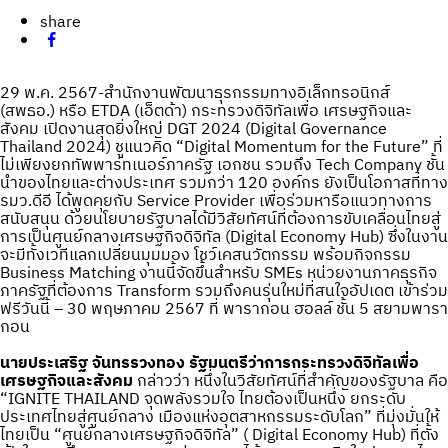
share
29 พ.ค. 2567-สำนักงานพัฒนาธุรกรรมทางอิเล็กทรอนิกส์
(สพธอ.) หรือ ETDA (เอ็ตด้า) กระทรวงดิจิทัลเพื่อ เศรษฐกิจและ
สังคม เปิดงานสุดยิ่งใหญ่ DGT 2024 (Digital Governance
Thailand 2024) ชูแนวคิด “Digital Momentum for the Future” ที่
ไม่เพียงยกทัพพาร์ทเนอร์ภาครัฐ เอกชน รวมถึง Tech Company ชั้น
นำของไทยและต่างประเทศ รวมกว่า 120 องค์กร ยังเป็นโอกาสที่ทาง
รมว.ดีอี ได้พูดคุยกับ Service Provider เพื่อร่วมหารือแนวทางการ
สนับสนุน ด้วยนโยบายรัฐบาลได้มีวิสัยทัศน์ที่ต้องการขับเคลื่อนไทยสู่
การเป็นศูนย์กลางเศรษฐกิจดิจิทัล (Digital Economy Hub) ซึ่งในงาน
จะมีทั้งเวทีแลกเปลี่ยนมุมมอง โชว์เคสนวัตกรรม พร้อมกิจกรรม
Business Matching งานนี้จัดขึ้นสำหรับ SMEs หน่วยงานภาคธุรกิจ
ภาครัฐที่ต้องการ Transform รวมถึงคนรุ่นใหม่ที่สนใจอัปเดต เข้าร่วม
ฟรีวันนี้ – 30 พฤษภาคม 2567 ที่ พารากอน ฮอลล์ ชั้น 5 สยามพารา
กอน
นายประเสริฐ จันทรรวงทอง
รัฐมนตรีว่าการกระทรวงดิจิทัลเพื่อ
เศรษฐกิจและสังคม
กล่าวว่า หนึ่งในวิสัยทัศน์ที่สำคัญของรัฐบาล คือ
“IGNITE THAILAND จุดพลังรวมใจ ไทยต้องเป็นหนึ่ง ยกระดับ
ประเทศไทยสู่ศูนย์กลาง เมืองแห่งอุตสาหกรรมระดับโลก” ที่มุ่งมั่นให้
ไทยเป็น “ศูนย์กลางเศรษฐกิจดิจิทัล” ( Digital Economy Hub) ที่ตั้ง