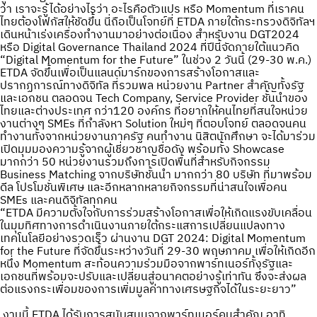
ว่า เราจะรู้ได้อย่างไรว่า อะไรคือตัวแปร หรือ Momentum ที่เราคน
ไทยต้องโฟกัสให้ชัดขึ้น นี่ถือเป็นโจทย์ที่ ETDA ภายใต้กระทรวงดิจิทัลฯ
เดินหน้าเร่งเครื่องทำงานมาอย่างต่อเนื่อง สำหรับงาน DGT2024
หรือ Digital Governance Thailand 2024 ที่ปีนี้จัดภายใต้แนวคิด
“Digital Momentum for the Future” ในช่วง 2 วันนี้ (29-30 พ.ค.)
ETDA จัดขึ้นเพื่อเป็นแลนด์มาร์กของการสร้างโอกาสและ
ปรากฏการณ์ทางดิจิทัล ที่รวมพล หน่วยงาน Partner สำคัญทั้งรัฐ
และเอกชน ตลอดจน Tech Company, Service Provider ชั้นนำของ
ไทยและต่างประเทศ กว่า120 องค์กร ที่อยากให้คนไทยที่สนใจหน่วย
งานต่างๆ SMEs ที่กำลังหา Solution ใหม่ๆ ที่ตอบโจทย์ ตลอดจนคน
ทำงานทั้งจากหน่วยงานภาครัฐ คนทำงาน นิสิตนักศึกษา จะได้มาร่วม
เปิดมุมมองความรู้จากผู้เชี่ยวชาญชื่อดัง พร้อมทั้ง Showcase
มากกว่า 50 หน่วยงานรวมถึงการเปิดพื้นที่สำหรับกิจกรรม
Business Matching จากบริษัทชั้นนำ มากกว่า 80 บริษัท ที่มาพร้อม
ดีล โปรโมชั่นพิเศษ และอีกหลากหลายกิจกรรมที่น่าสนใจเพื่อคน
SMEs และคนดิจิทัลทุกคน
“ETDA มีความตั้งใจกับการร่วมสร้างโอกาสเพื่อให้เกิดแรงขับเคลื่อน
ในมุมทิศทางการดำเนินงานภายใต้กระแสการเปลี่ยนแปลงทาง
เทคโนโลยีอย่างรวดเร็ว ผ่านงาน DGT 2024: Digital Momentum
for the Future ที่จัดขึ้นระหว่างวันที่ 29-30 พฤษภาคม เพื่อให้เกิดอีก
หนึ่ง Momentum สะท้อนความร่วมมือจากพาร์ทเนอร์ทั้งรัฐและ
เอกชนที่พร้อมจะปรับและเปลี่ยนสู่อนาคตอย่างรู้เท่าทัน ซึ่งจะส่งผล
ต่อแรงกระเพื่อมของการเพิ่มมูลค่าทางเศรษฐกิจได้ในระยะยาว”
งานนี้ ETDA ได้รับการสนับสนุนจากพาร์ทเนอร์คนสำคัญ อาทิ