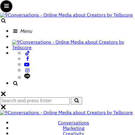
Menu
Menu
9Conversations
-
Search
Online
Media
Menu
about
Creators
by
Tellscore
Search
Search
for:
9Conversations
-
Conversations
Online
Marketing
Media
Creativity
about