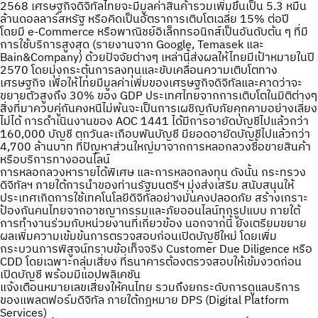
2568 เศรษฐกิจดิจิทัลไทยจะมีมูลค่าสินค้ารวมเพิ่มขึ้นเป็น 5.3 หมื่น
ล้านดอลลาร์สหรัฐ หรือคิดเป็นอัตราการเติบโตเฉลี่ย 15% ต่อปี
โดยมี e-Commerce หรือพาณิชย์อิเล็กทรอนิกส์เป็นอันดับต้น ๆ ที่มี
การใช้บริการสูงสุด (รายงานจาก Google, Temasek และ
Bain&Company) ด้วยปัจจัยต่างๆ เหล่านี้ส่งผลให้ไทยมีเป้าหมายในปี
2570 โดยมุ่งกระตุ้นการลงทุนและขับเคลื่อนความเติบโตทาง
เศรษฐกิจ เพื่อให้ไทยมีมูลค่าเพิ่มของเศรษฐกิจดิจิทัลและคาดว่าจะ
ขยายตัวสูงถึง 30% ของ GDP ประเทศไทยจากการเติบโตในมิติต่างๆ
สิ่งที่มาควบคู่กันคงหนีไม่พ้นจะเป็นการเผชิญกับภัยคุกคามอย่างเลี่ยง
ไม่ได้ การดำเนินงานของ AOC 1441 ได้มีการอายัดบัญชีไปแล้วกว่า
160,000 บัญชี ตกวันละเกือบพันบัญชี มียอดอายัดบัญชีไปแล้วกว่า
4,700 ล้านบาท ที่ปัญหาส่วนใหญ่มาจากการหลอกลวงซื้อขายสินค้า
หรือบริการทางออนไลน์
การหลอกลวงหารายได้พิเศษ และการหลอกลงทุน ดังนั้น กระทรวง
ดิจิทัลฯ ภายใต้การนำของท่านรัฐมนตรีฯ มุ่งส่งเสริม สนับสนุนให้
ประเทศเกิดการใช้เทคโนโลยีดิจิทัลอย่างมั่นคงปลอดภัย สร้างเกราะ
ป้องกันคนไทยจากอาชญากรรมและภัยออนไลน์ทุกรูปแบบ ภายใต้
การทำงานร่วมกับหน่วยงานที่เกี่ยวข้อง นอกจากนี้ ยังเตรียมขยาย
ผลเพิ่มความเข้มข้นการตรวจสอบก่อนเปิดบัญชีใหม่ โดยเพิ่ม
กระบวนการพิสูจน์ทราบข้อเท็จจริง Customer Due Diligence หรือ
CDD โดยเฉพาะกลุ่มเสี่ยง ที่ธนาคารต้องตรวจสอบให้เข้มงวดก่อน
เปิดบัญชี พร้อมมีแอปพลิเคชัน
แจ้งเตือนหมายเลขเสี่ยงให้คนไทย รวมถึงยกระดับการดูแลบริการ
ของแพลตฟอร์มดิจิทัล ภายใต้กฎหมาย DPS (Digital Platform
Services)