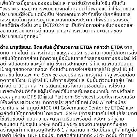
เพื่อให้การซื้อขายของออนไลน์และการใช้บริการมั่นใจขึ้น เป็นต้น
“เพราะเราเชื่อว่าการพัฒนาดิจิทัลในทุกมิติ ไม่เพียงแต่ทำให้ชีวิตของ
ประชาชนดียิ่งขึ้น แต่ยังเป็น Momentum สำคัญที่จะขับเคลื่อนการ
เจริญเติบโตทางเศรษฐกิจและสังคมของประเทศให้พร้อมรองรับสู่
โลกดิจิทัล ดังนั้น งาน DGT2024 จะเป็นอีกโอกาสสำหรับต่อยอดและ
ขยายเครือข่ายการดำเนินงาน และการพัฒนาทักษะดิจิทัลของ
ประชาชนในทุกกลุ่ม”
ด้าน
นายชัยชนะ มิตรพันธ์ ผู้อำนวยการ ETDA กล่าวว่า ETDA
จาก
บทบาททั้งในด้านการกำกับดูแลธุรกิจบริการดิจิทัล ควบคู่ไปกับการส่ง
เสริมให้ทุกภาคส่วนเกิดความเชื่อมั่นในการทำธุรกรรมทางออนไลน์ได้
อย่างปลอดภัย และรู้เท่าทัน ซึ่งการปักหมุดการทำงานเพื่อสนับสนุน
เป้าหมายของกระทรวงฯ ทั้งในด้านการส่งเสริมการใช้ Digital ID ให้
มากขึ้น โดยเฉพาะ e-Service ของบริการภาครัฐที่สำคัญ พร้อมต่อย
อดการใช้งาน Digital ID เพื่อการพิสูจน์และยืนยันตัวตนในกลุ่ม “คน
ต่างด้าว-นิติบุคคล” การเดินหน้าสร้างความเชื่อมั่นในการใช้งาน
แพลตฟอร์มดิจิทัล ให้ผู้บริโภคได้รับการคุ้มครองมากขึ้น ภายใต้กลไก
ของกฎหมาย DPS (Digital Platform Services) รวมถึงการส่งเสริม
ให้องค์กร หน่วยงาน เกิดการประยุกต์ใช้เทคโนโลยี AI อย่างมีธร
รมาภิบาล ผ่านศูนย์ AIGC (AI Governance Center by ETDA) และ
ผลักดันให้ทุกภาคส่วน โดยเฉพาะ SMEs มีการนำเทคโนโลยีไปประยุกต์
ใช้เพื่อช่วยอำนวยความสะดวก เตรียมพร้อมสำหรับการค้าข้าม
พรมแดน ที่ปัจจุบัน SMEs คิดเป็น 95% ของจำนวนธุรกิจทั้งหมด
สร้างมูลค่าทางเศรษฐกิจถึง 6.1 ล้านล้านบาท ถือเป็นกลุ่มที่สำคัญต่อ
มูลค่า Digital GDP ของประเทศสัดส่วนมากถึง 35% ดังนั้น ถ้าถาม