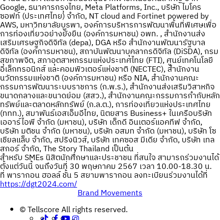
Google, ธนาคารกรุงไทย, Meta Platforms, Inc., บริษัท ไมโคร
ซอฟท์ (ประเทศไทย) จำกัด, NT cloud and Fortinet powered by
AWS, มหาวิทยาลัยบูรพา, องค์การบริหารการพัฒนาพื้นที่พิเศษเพื่อ
การท่องเที่ยวอย่างยั่งยืน (องค์การมหาชน) อพท. , สำนักงานส่ง
เสริมเศรษฐกิจดิจิทัล (depa), DGA หรือ สำนักงานพัฒนารัฐบาล
ดิจิทัล (องค์การมหาชน), สถาบันพัฒนาบุคลากรดิจิทัล (DiSDA), กรม
สุขภาพจิต, สภาอุตสาหกรรมแห่งประเทศไทย (FTI), ศูนย์เทคโนโลยี
อิเล็กทรอนิกส์ และคอมพิวเตอร์แห่งชาติ (NECTEC), สำนักงาน
นวัตกรรมแห่งชาติ (องค์การมหาชน) หรือ NIA, สำนักงานคณะ
กรรมการพัฒนาระบบราชการ (ก.พ.ร.), สำนักงานส่งเสริมวิสาหกิจ
ขนาดกลางและขนาดย่อม (สสว.), สำนักงานคณะกรรมการกำกับหลัก
ทรัพย์และตลาดหลักทรัพย์ (ก.ล.ต.), การท่องเที่ยวแห่งประเทศไทย
(ททท.), สมาพันธ์เอสเอ็มอีไทย, นิตยสาร Business+ ในเครือบริษัท
เออาร์ไอพี จำกัด (มหาชน), บริษัท เด็กดี อินเตอร์แอคทีฟ จํากัด,
บริษัท มติชน จำกัด (มหาชน), บริษัท อสมท จำกัด (มหาชน), บริษัท โซ
เชียลแล็บ จำกัด, สปริงนิวส์, บริษัท เทคซอส มีเดีย จำกัด, บริษัท เทล
สกอร์ จำกัด, The Story Thailand เป็นต้น
สำหรับ SMEs นิสิตนักศึกษาและประชาชน ที่สนใจ สามารถร่วมงานได้
ตั้งแต่วันนี้ จนถึงวันที่ 30 พฤษภาคม 2567 เวลา 10.00-18.30 น.
ที่ พารากอน ฮอลล์ ชั้น 5 สยามพารากอน ลงทะเบียนร่วมงานได้ที่
https://dgt2024.com/
Brand Movements
Post
© Tellscore All rights reserved.
navigation