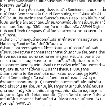
เป้าในการดึงอุตสาหกรรมแห่งอนาคตได้มาขยายธุรกิจในประเทศไทย
โดยเฉพาะเทคโนโลยี
High Tech ต่าง ๆ ทั้งการลงทุนโรงงานผลิต Semiconductor, การตั้ง
ศูนย์ Data Center รองรับ Cloud Computing, การวิจัยและนำ AI
มาใช้งานในประเทศไทย รวมถึงการดึงบริษัท Deep Tech ให้เข้ามาอยู่
ในประเทศไทย โดยถือว่าตอนนี้ไทยมีความพร้อมในการเป็นศูนย์กลาง
การแลกเปลี่ยนข้อมูลดิจิทัลของภูมิภาคอาเซียน หรือ ASEAN Digital
Hub และมี Tech Company ยักษ์ใหญ่จากต่างประเทศหลายรายหัน
มาให้ความ
สนใจที่จะเข้ามาลงทุนด้านดิจิทัลในประเทศไทยจากการที่รัฐบาลจะมี
Matching Fund ให้กับบริษัทที่มีศักยภาพ
ที่ผ่านมา กระทรวงดิจิทัลฯ ได้มีการดำเนินงานมีความเชื่อมโยงกับ
นโยบายของรัฐบาล ทั้งการสร้างรากฐานด้านความพร้อมดิจิทัล ผ่าน
โครงการบริการระบบคลาวด์กลางภาครัฐและพัฒนาระบบคลาวด์
กลางด้านสาธารณสุขของประเทศ รวมทั้งผลักดันนโยบายการใช้
บริการคลาวด์ภาครัฐ หรือ Cloud Frist Policy เพื่อให้เกิดบริการต่าง
ๆ ที่เหมาะสมกับการใช้งาน เช่น บริการสำหรับระบบบริการ
อิเล็กทรอนิกส์ (e-Service) บริการสำหรับระบบงานขั้นสูง (GPU
Cloud Computing) บริการสำหรับหน่วยงานโครงสร้างพื้นฐาน
สำคัญทางสารสนเทศ (CII) บริการสำหรับการจัดเก็บข้อมูลสำคัญ
ของหน่วยงาน และร่วมมือกับผู้ให้บริการภาคเอกชนในการฝึกอบรม
บุคลากรภาครัฐให้มีความเชี่ยวชาญ พร้อมขับเคลื่อนการบูรณาการ
ข้อมูลภาครัฐและจัดทำข้อมูลแบบเปิด (Open Data) นอกจากนี้ ยังส่ง
เสริมให้ผู้ประกอบการนำเทคโนโลยี AI ไปต่อยอด ผ่านนโยบาย “AI
Agenda” ทั้งพัฒนา