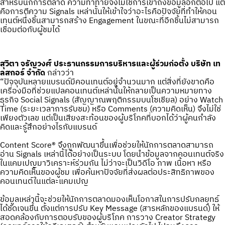
สำหรับนักการตลาด ความท้าทายจึงไม่ใช่การเข้าถึงข้อมูลอีกต่อไป แต่
คือการตีความ Signals เหล่านั้นให้เข้าใจว่าอะไรคือปัจจัยที่ทำให้คอน
เทนต์หนึ่งชิ้นสามารถสร้าง Engagement ในขณะที่อีกชิ้นไม่สามารถ
เชื่อมต่อกับผู้ชมได้
สุวิตา จรัญวงศ์ ประธานกรรมการบริหารและผู้ร่วมก่อตั้ง บริษัท เท
ลสกอร์ จำกัด
กล่าวว่า
“ปัจจุบันหลายแบรนด์มีคอนเทนต์อยู่จำนวนมาก แต่สิ่งที่ยังขาดคือ
เครื่องมือที่ช่วยแปลคอนเทนต์เหล่านั้นให้กลายเป็นความหมายทาง
ธุรกิจ Social Signals (สัญญาณพฤติกรรมบนโซเชียล) อย่าง Watch
Time (ระยะเวลาการรับชม) หรือ Comments (ความคิดเห็น) จึงไม่ใช่
เพียงตัวเลข แต่เป็นเสียงสะท้อนของผู้บริโภคที่บอกได้ว่าผู้คนกำลัง
คิดและรู้สึกอย่างไรกับแบรนด์
Content Score® จึงถูกพัฒนาขึ้นเพื่อช่วยให้นักการตลาดสามารถ
อ่าน Signals เหล่านี้ได้อย่างเป็นระบบ โดยนำข้อมูลจากคอนเทนต์จริง
ในแคมเปญมาวิเคราะห์ร่วมกัน ไม่ว่าจะเป็นวิดีโอ ภาพ เนื้อหา หรือ
ความคิดเห็นของผู้ชม เพื่อค้นหาปัจจัยที่ส่งผลต่อประสิทธิภาพของ
คอนเทนต์ในแต่ละแคมเปญ
ข้อมูลเหล่านี้จะช่วยให้นักการตลาดมองเห็นโอกาสในการปรับกลยุทธ์
ได้ชัดเจนขึ้น ตั้งแต่การปรับ Key Message (สารหลักของแบรนด์) ให้
สอดคล้องกับการตอบรับของผู้บริโภค การวาง Creator Strategy