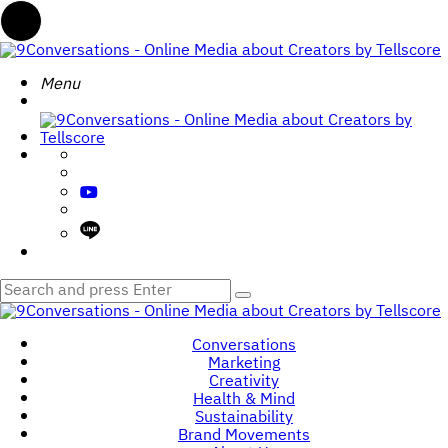
Menu
Menu
9Conversations
-
Search
Menu
Online
Media
about
Creators
by
Tellscore
Search
Search
for:
9Conversations
-
Conversations
Online
Marketing
Media
Creativity
about
Health & Mind
Creators
Sustainability
by
Brand Movements
Tellscore