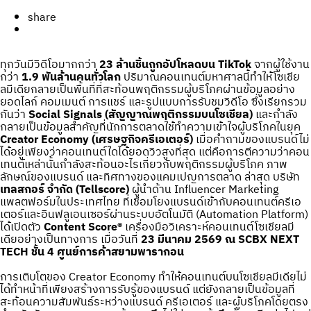
share
ทุกวันมีวิดีโอมากกว่า
23 ล้านชิ้นถูกอัปโหลดบน TikTok
จากผู้ใช้งาน
กว่า
1.9 พันล้านคนทั่วโลก
ปริมาณคอนเทนต์มหาศาลนี้ทำให้โซเชีย
ลมีเดียกลายเป็นพื้นที่ที่สะท้อนพฤติกรรมผู้บริโภคผ่านข้อมูลอย่าง
ยอดไลก์ คอมเมนต์ การแชร์ และรูปแบบการรับชมวิดีโอ ซึ่งเรียกรวม
กันว่า
Social Signals (สัญญาณพฤติกรรมบนโซเชียล)
และกำลัง
กลายเป็นข้อมูลสำคัญที่นักการตลาดใช้ทำความเข้าใจผู้บริโภคในยุค
Creator Economy (เศรษฐกิจครีเอเตอร์)
เมื่อคำถามของแบรนด์ไม่
ได้อยู่เพียงว่าคอนเทนต์ใดได้ยอดวิวสูงที่สุด แต่คือการตีความว่าคอน
เทนต์เหล่านั้นกำลังสะท้อนอะไรเกี่ยวกับพฤติกรรมผู้บริโภค ภาพ
ลักษณ์ของแบรนด์ และทิศทางของแคมเปญการตลาด ล่าสุด บริษัท
เทลสกอร์ จำกัด (Tellscore)
ผู้นำด้าน Influencer Marketing
แพลตฟอร์มในประเทศไทย ที่เชื่อมโยงแบรนด์เข้ากับคอนเทนต์ครีเอ
เตอร์และอินฟลูเอนเซอร์ผ่านระบบอัตโนมัติ (Automation Platform)
ได้เปิดตัว
Content Score®
เครื่องมือวิเคราะห์คอนเทนต์โซเชียลมี
เดียอย่างเป็นทางการ เมื่อวันที่
23 มีนาคม 2569 ณ SCBX NEXT
TECH ชั้น 4 ศูนย์การค้าสยามพารากอน
การเติบโตของ Creator Economy ทำให้คอนเทนต์บนโซเชียลมีเดียไม่
ได้ทำหน้าที่เพียงสร้างการรับรู้ของแบรนด์ แต่ยังกลายเป็นข้อมูลที่
สะท้อนความสัมพันธ์ระหว่างแบรนด์ ครีเอเตอร์ และผู้บริโภคโดยตรง