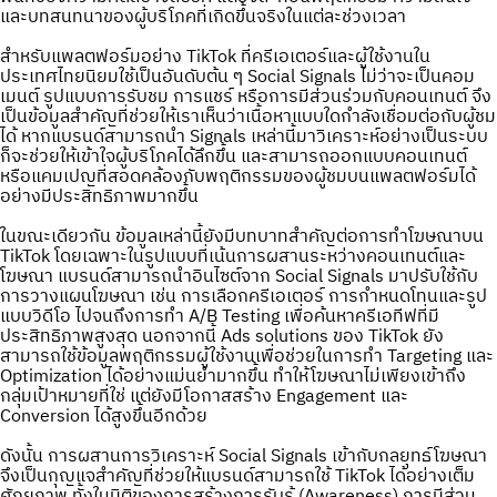
และบทสนทนาของผู้บริโภคที่เกิดขึ้นจริงในแต่ละช่วงเวลา
สำหรับแพลตฟอร์มอย่าง TikTok ที่ครีเอเตอร์และผู้ใช้งานใน
ประเทศไทยนิยมใช้เป็นอันดับต้น ๆ Social Signals ไม่ว่าจะเป็นคอม
เมนต์ รูปแบบการรับชม การแชร์ หรือการมีส่วนร่วมกับคอนเทนต์ จึง
เป็นข้อมูลสำคัญที่ช่วยให้เราเห็นว่าเนื้อหาแบบใดกำลังเชื่อมต่อกับผู้ชม
ได้ หากแบรนด์สามารถนำ Signals เหล่านี้มาวิเคราะห์อย่างเป็นระบบ
ก็จะช่วยให้เข้าใจผู้บริโภคได้ลึกขึ้น และสามารถออกแบบคอนเทนต์
หรือแคมเปญที่สอดคล้องกับพฤติกรรมของผู้ชมบนแพลตฟอร์มได้
อย่างมีประสิทธิภาพมากขึ้น
ในขณะเดียวกัน ข้อมูลเหล่านี้ยังมีบทบาทสำคัญต่อการทำโฆษณาบน
TikTok โดยเฉพาะในรูปแบบที่เน้นการผสานระหว่างคอนเทนต์และ
โฆษณา แบรนด์สามารถนำอินไซต์จาก Social Signals มาปรับใช้กับ
การวางแผนโฆษณา เช่น การเลือกครีเอเตอร์ การกำหนดโทนและรูป
แบบวิดีโอ ไปจนถึงการทำ A/B Testing เพื่อค้นหาครีเอทีฟที่มี
ประสิทธิภาพสูงสุด นอกจากนี้ Ads solutions ของ TikTok ยัง
สามารถใช้ข้อมูลพฤติกรรมผู้ใช้งานเพื่อช่วยในการทำ Targeting และ
Optimization ได้อย่างแม่นยำมากขึ้น ทำให้โฆษณาไม่เพียงเข้าถึง
กลุ่มเป้าหมายที่ใช่ แต่ยังมีโอกาสสร้าง Engagement และ
Conversion ได้สูงขึ้นอีกด้วย
ดังนั้น การผสานการวิเคราะห์ Social Signals เข้ากับกลยุทธ์โฆษณา
จึงเป็นกุญแจสำคัญที่ช่วยให้แบรนด์สามารถใช้ TikTok ได้อย่างเต็ม
ศักยภาพ ทั้งในมิติของการสร้างการรับรู้ (Awareness) การมีส่วน