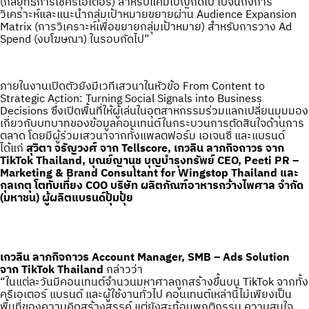
(กลยุทธ์การใช้ครีเอเตอร์) สำหรับแคมเปญถัดไป ไปจนถึงการ
วิเคราะห์และแนะนำกลุ่มเป้าหมายขยายผ่าน Audience Expansion
Matrix (การวิเคราะห์เพื่อขยายกลุ่มเป้าหมาย) สำหรับการวาง Ad
Spend (งบโฆษณา) ในรอบถัดไป”
ภายในงานเปิดตัวยังมีเวทีเสวนาในหัวข้อ From Content to
Strategic Action: Turning Social Signals into Business
Decisions ซึ่งเปิดพื้นที่ให้ผู้เล่นในอุตสาหกรรมร่วมแลกเปลี่ยนมุมมอง
เกี่ยวกับบทบาทของข้อมูลคอนเทนต์ในกระบวนการตัดสินใจด้านการ
ตลาด โดยมีผู้ร่วมเสวนาจากทั้งแพลตฟอร์ม เอเจนซี่ และแบรนด์
ได้แก่
สุวิตา จรัญวงศ์ จาก Tellscore, เกวลิน ลาภกิจถาวร จาก
TikTok Thailand, บุณย์ญานุช บุญบำรุงทรัพย์ CEO, Peeti PR –
Marketing & Brand Consultant for Wingstop Thailand และ
กุลเกตุ โตทับเที่ยง COO บริษัท ผลิตภัณฑ์อาหารกว้างไพศาล จำกัด
(มหาชน) ผู้ผลิตแบรนด์ปุ้มปุ้ย
เกวลิน ลาภกิจถาวร Account Manager, SMB – Ads Solution
จาก TikTok Thailand
กล่าวว่า
“ในแต่ละวันมีคอนเทนต์จำนวนมหาศาลถูกสร้างขึ้นบน TikTok จากทั้ง
ครีเอเตอร์ แบรนด์ และผู้ใช้งานทั่วไป คอนเทนต์เหล่านี้ไม่เพียงเป็น
พื้นที่ของความคิดสร้างสรรค์ แต่ยังสะท้อนพฤติกรรม ความสนใจ