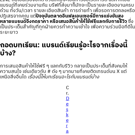
แบรนด์ที่เคยร่วมงานกัน บรีฟที่ส่งมาก็มักจะเป็นรายละเอียดงานครบ
ถ้วน ทั้งวัน/เวลา รายละเอียดสินค้า การถ่ายทำ เพื่อรอการตกลงหรือ
ปฏิเสธจากคุณ แต่
ปัจจุบันตลาดอินฟลูเอนเซอร์มีการแข่งขันสูง
หลายแบรนด์จึงกดราคา หรือเสนอสินค้าให้ใช้ฟรีแลกกับการรีวิว
ซึ่ง
เป็นประเด็นสำคัญที่ทุกฝ่ายควรทำความเข้าใจ เพื่อความร่วมมือที่ดีใน
ระยะยาว
ถอดบทเรียน: แบรนด์เรียนรู้อะไรจากเรื่องนี้
บ้าง?
การเสนอสินค้าให้ใช้ฟรี ๆ แลกกับรีวิว กลายเป็นประเด็นที่สังคมให้
ความสนใจ เช่นเดียวกับ # ดัง ๆ มากมายที่เคยติดเทรนด์บน X แต่
เหนือสิ่งอื่นใด
เรื่องนี้ให้บทเรียนอะไรกับแบรนด์บ้าง
C
r.
D
e
s
k
e
r
a