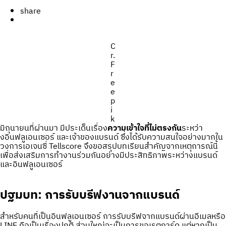
share
C
r.
F
r
e
e
p
i
k
มิถุนายนที่ผ่านมา มีประเด็นเรื่อง
ความเข้าใจที่ไม่ตรงกัน
ระหว่า
งอินฟลูเอนเซอร์ และเจ้าของแบรนด์ ซึ่งได้รับความสนใจอย่างมากใน
วงการเอเจนซี่ Tellscore จึงขอสรุปบทเรียนสำคัญจากเหตุการณ์นี้
เพื่อส่งเสริมการทำงานร่วมกันอย่างมีประสิทธิภาพระหว่างแบรนด์
และอินฟลูเอนเซอร์
ปฐมบท: การรับบรีฟงานจากแบรนด์
สำหรับคนที่เป็นอินฟลูเอนเซอร์ การรับบรีฟจากแบรนด์ผ่านอีเมลหรือ
LINE ถือเป็นเรื่องปกติ ส่วนใหญ่จะเป็นการขอเรตการ์ด แต่หากเป็น