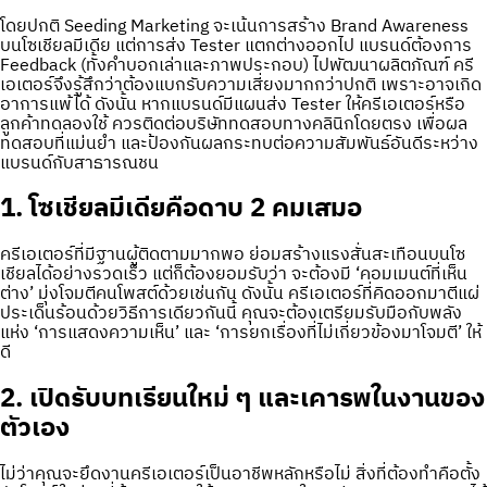
โดยปกติ Seeding Marketing จะเน้นการสร้าง Brand Awareness
บนโซเชียลมีเดีย แต่การส่ง Tester แตกต่างออกไป แบรนด์ต้องการ
Feedback (ทั้งคำบอกเล่าและภาพประกอบ) ไปพัฒนาผลิตภัณฑ์ ครี
เอเตอร์จึงรู้สึกว่าต้องแบกรับความเสี่ยงมากกว่าปกติ เพราะอาจเกิด
อาการแพ้ได้ ดังนั้น หากแบรนด์มีแผนส่ง Tester ให้ครีเอเตอร์หรือ
ลูกค้าทดลองใช้ ควรติดต่อบริษัททดสอบทางคลินิกโดยตรง เพื่อผล
ทดสอบที่แม่นยำ และป้องกันผลกระทบต่อความสัมพันธ์อันดีระหว่าง
แบรนด์กับสาธารณชน
1. โซเชียลมีเดียคือดาบ 2 คมเสมอ
ครีเอเตอร์ที่มีฐานผู้ติดตามมากพอ ย่อมสร้างแรงสั่นสะเทือนบนโซ
เชียลได้อย่างรวดเร็ว แต่ก็ต้องยอมรับว่า จะต้องมี ‘คอมเมนต์ที่เห็น
ต่าง’ มุ่งโจมตีคนโพสต์ด้วยเช่นกัน ดังนั้น ครีเอเตอร์ที่คิดออกมาตีแผ่
ประเด็นร้อนด้วยวิธีการเดียวกันนี้ คุณจะต้องเตรียมรับมือกับพลัง
แห่ง ‘การแสดงความเห็น’ และ ‘การยกเรื่องที่ไม่เกี่ยวข้องมาโจมตี’ ให้
ดี
2. เปิดรับบทเรียนใหม่ ๆ และเคารพในงานของ
ตัวเอง
ไม่ว่าคุณจะยึดงานครีเอเตอร์เป็นอาชีพหลักหรือไม่ สิ่งที่ต้องทำคือตั้ง