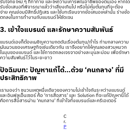
รับโจทย์ใหม่ ๆ ที่ท้าทาย และให้ความเคารพในอาชีพของตนเอง หากได้
รับข้อเสนอที่พิจารณาแล้วว่าเสี่ยงเกินไป หรือไม่คุ้มต้นทุนที่จะต้อง
จ่าย คุณย่อมมีสิทธิ์ปฏิเสธ และใช้บทเรียนจากข้อเสนอเหล่านั้น ร่างข้อ
ตกลงในการทำงานกับแบรนด์ให้ชัดเจน
3. เข้าใจแบรนด์ และรักษาความสัมพันธ์
แบรนด์เองก็ต้องเผชิญความกดดันเรื่องต้นทุน/กำไร ท่ามกลางความ
ผันผวนของเศรษฐกิจเช่นเดียวกัน เราจึงอยากให้คุณลองสวมหมวก
ในมุมของแบรนด์ และใช้การตกลงเจรจาอย่างละมุนละม่อม เพื่อรักษา
ความสัมพันธ์ไว้ในระยะยาว
ปัจฉิมบท: ปัญหาแก้ได้…ด้วย ‘คนกลาง’ ที่มี
ประสิทธิภาพ
เรามองว่า ชนวนเหตุหนึ่งเดียวของความไม่เข้าใจกันระหว่างแบรนด์
และอินฟลูเอ็นเซอร์ คือ ‘การสื่อสาร’ และ Solution ที่จะแก้ปัญหานี้ได้
คือการสื่อสารผ่าน ‘คนกลาง’ ที่เข้าใจทั้งแบรนด์และครีเอเตอร์
C
r.
P