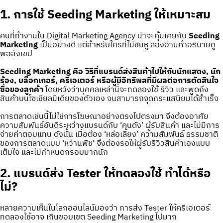
1. การใช้ Seeding Marketing ให้เหมาะสม
คนที่ทำงานใน Digital Marketing Agency น่าจะคุ้นเคยกับ
Seeding
Marketing
เป็นอย่างดี แต่สำหรับใครที่ไม่ชินหู ลองอ่านคำอธิบายดู
พอสังเขป
Seeding Marketing คือ วิธีที่แบรนด์ส่งสินค้าไปให้กับนักแสดง, นัก
ร้อง, บล็อกเกอร์, ครีเอเตอร์ หรือผู้มีอิทธิพลที่มีผลต่อการตัดสินใจ
ซื้อของลูกค้า
โดยหวังว่าบุคคลเหล่านี้จะทดลองใช้ รีวิว และพูดถึง
สินค้าบนโซเชียลมีเดียของตัวเอง จนสามารถจุดกระแสนิยมได้สำเร็จ
การตลาดเช่นนี้ไม่ใช่การโฆษณาอย่างตรงไปตรงมา จึงต้องอาศัย
ความสัมพันธ์อันดีระหว่างแบรนด์กับ ‘คนดัง’ ผู้รับสินค้า และไม่มีการ
จ่ายค่าตอบแทน ดังนั้น เมื่อต้อง ‘หล่อเลี้ยง’ ความสัมพันธ์ ธรรมชาติ
ของการตลาดแบบ ‘หว่านพืช’ จึงต้องรอให้ผู้รับรีวิวสินค้าเองแบบ
เต็มใจ และไม่กำหนดกรอบมากนัก
2. แบรนด์ส่ง Tester ให้ทดลองใช้ ทำได้หรือ
ไม่?
หลายความเห็นในโลกออนไลน์มองว่า การส่ง Tester ให้ครีเอเตอร์
ทดลองใช้อาจ เกินขอบเขต Seeding Marketing ไปมาก