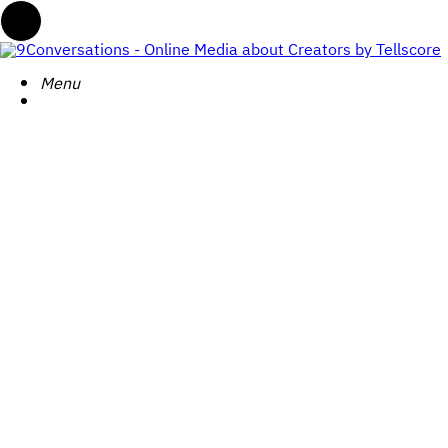
Menu
Menu
9Conversations
-
Search
Menu
Online
Media
about
Creators
by
Tellscore