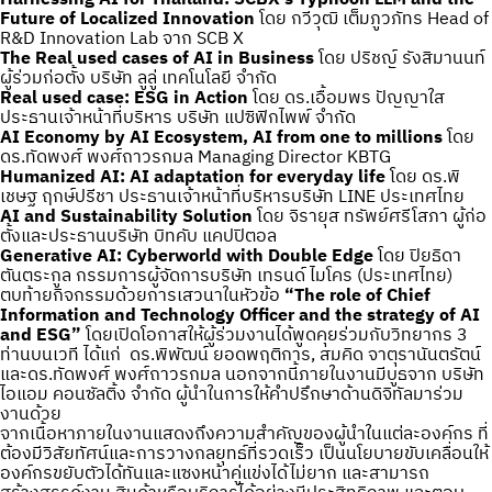
Future of Localized Innovation
โดย กวีวุฒิ เต็มภูวภัทร Head of
R&D Innovation Lab จาก SCB X
The Real used cases of AI in Business
โดย ปริชญ์ รังสิมานนท์
ผู้ร่วมก่อตั้ง บริษัท ลูลู่ เทคโนโลยี จำกัด
Real used case: ESG in Action
โดย ดร.เอื้อมพร ปัญญาใส
ประธานเจ้าหน้าที่บริหาร บริษัท แปซิฟิกไพพ์ จำกัด
AI Economy by AI Ecosystem, AI from one to millions
โดย
ดร.ทัดพงศ์ พงศ์ถาวรกมล Managing Director KBTG
Humanized AI: AI adaptation for everyday life
โดย ดร.พิ
เชษฐ ฤกษ์ปรีชา ประธานเจ้าหน้าที่บริหารบริษัท LINE ประเทศไทย
AI and Sustainability Solution
โดย จิรายุส ทรัพย์ศรีโสภา ผู้ก่อ
ตั้งและประธานบริษัท บิทคับ แคปปิตอล
Generative AI: Cyberworld with Double Edge
โดย ปิยธิดา
ตันตระกูล กรรมการผู้จัดการบริษัท เทรนด์ ไมโคร (ประเทศไทย)
ตบท้ายกิจกรรมด้วยการเสวนาในหัวข้อ
“The role of Chief
Information and Technology Officer and the strategy of AI
and ESG”
โดยเปิดโอกาสให้ผู้ร่วมงานได้พูดคุยร่วมกับวิทยากร 3
ท่านบนเวที ได้แก่ ดร.พิพัฒน์ ยอดพฤติการ, สมคิด จาตุรานันตรัตน์
และดร.ทัดพงศ์ พงศ์ถาวรกมล นอกจากนี้ภายในงานมีบูธจาก บริษัท
ไอแอม คอนซัลติ้ง จำกัด ผู้นำในการให้คำปรึกษาด้านดิจิทัลมาร่วม
งานด้วย
จากเนื้อหาภายในงานแสดงถึงความสำคัญของผู้นำในแต่ละองค์กร ที่
ต้องมีวิสัยทัศน์และการวางกลยุทธ์ที่รวดเร็ว เป็นนโยบายขับเคลื่อนให้
องค์กรขยับตัวได้ทันและแซงหน้าคู่แข่งได้ไม่ยาก และสามารถ