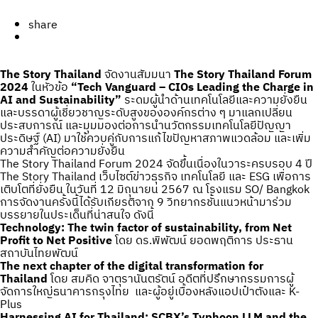
share
The Story Thailand
จัดงานสัมมนา
The Story Thailand Forum
2024
ในหัวข้อ
“Tech Vanguard – CIOs Leading the Charge in
AI and Sustainability”
ระดมผู้นำด้านเทคโนโลยีและความยั่งยืน
และบรรดาผู้เชี่ยวชาญระดับสูงขององค์กรต่าง ๆ มาแลกเปลี่ยน
ประสบการณ์ และมุมมองต่อการนำนวัตกรรมเทคโนโลยีปัญญา
ประดิษฐ์ (AI) มาใช้ควบคู่กับการแก้ไขปัญหาสภาพแวดล้อม และเพิ่ม
ความสำคัญต่อความยั่งยืน
The Story Thailand Forum 2024 จัดขึ้นเนื่องในวาระครบรอบ 4 ปี
The Story Thailand เว็บไซต์ข่าวธุรกิจ เทคโนโลยี และ ESG เพื่อการ
เติบโตที่ยั่งยืน ในวันที่ 12 มิถุนายน 2567 ณ โรงแรม SO/ Bangkok
การจัดงานครั้งนี้ได้รับเกียรติจาก 9 วิทยากรชั้นแนวหน้ามาร่วม
บรรยายในประเด็นที่น่าสนใจ ดังนี้
Technology: The twin factor of sustainability, from Net
Profit to Net Positive
โดย ดร.พิพัฒน์ ยอดพฤติการ ประธาน
สถาบันไทยพัฒน์
The next chapter of the digital transformation for
Thailand
โดย สมคิด จาตุรานันตรัตน์ อดีตที่ปรึกษากรรมการผู้
จัดการใหญ่ธนาคารกรุงไทย และผู้อยู่เบื้องหลังแอปเป๋าตังและ K-
Plus
Harnessing AI for Thailand: SCBX’s Typhoon LLM and the