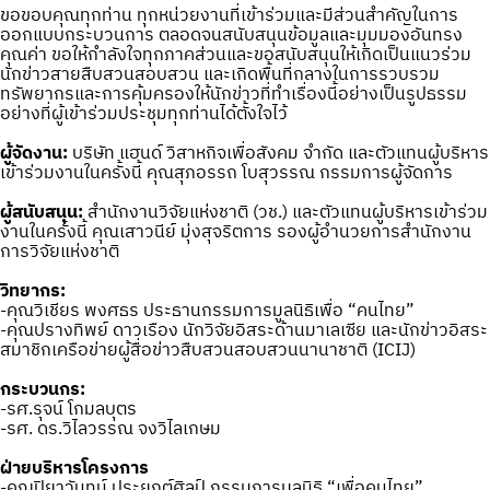
ขอขอบคุณทุกท่าน ทุกหน่วยงานที่เข้าร่วมและมีส่วนสำคัญในการ
ออกแบบกระบวนการ ตลอดจนสนับสนุนข้อมูลและมุมมองอันทรง
คุณค่า ขอให้กำลังใจทุกภาคส่วนและขอสนับสนุนให้เกิดเป็นแนวร่วม
นักข่าวสายสืบสวนสอบสวน และเกิดพื้นที่กลางในการรวบรวม
ทรัพยากรและการคุ้มครองให้นักข่าวที่ทำเรื่องนี้อย่างเป็นรูปธรรม
อย่างที่ผู้เข้าร่วมประชุมทุกท่านได้ตั้งใจไว้
ผู้จัดงาน:
บริษัท แฮนด์ วิสาหกิจเพื่อสังคม จำกัด และตัวแทนผู้บริหาร
เข้าร่วมงานในครั้งนี้ คุณสุภอรรถ โบสุวรรณ กรรมการผู้จัดการ
ผู้สนับสนุน:
สำนักงานวิจัยแห่งชาติ (วช.) และตัวแทนผู้บริหารเข้าร่วม
งานในครั้งนี้ คุณเสาวนีย์ มุ่งสุจริตการ รองผู้อำนวยการสำนักงาน
การวิจัยแห่งชาติ
วิทยากร:
-คุณวิเชียร พงศธร ประธานกรรมการมูลนิธิเพื่อ “คนไทย”
-คุณปรางทิพย์ ดาวเรือง นักวิจัยอิสระด้านมาเลเซีย และนักข่าวอิสระ
สมาชิกเครือข่ายผู้สื่อข่าวสืบสวนสอบสวนนานาชาติ (ICIJ)
กระบวนกร:
-รศ.รุจน์ โกมลบุตร
-รศ. ดร.วิไลวรรณ จงวิไลเกษม
ฝ่ายบริหารโครงการ
-คุณปิยาวันทน์ ประยุกต์ศิลป์ กรรมการมูลนิธิ “เพื่อคนไทย”