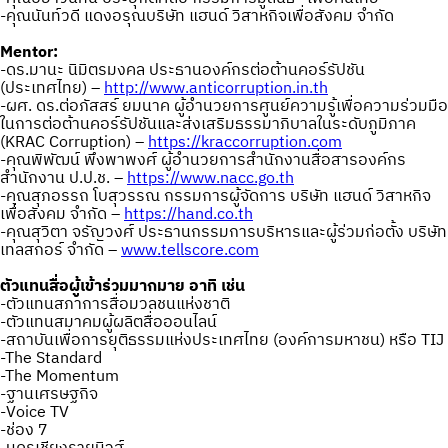
-คุณนันท์วดี แดงอรุณบริษัท แฮนด์ วิสาหกิจเพื่อสังคม จำกัด
Mentor:
-ดร.มานะ นิมิตรมงคล ประธานองค์กรต่อต้านคอร์รัปชัน
(ประเทศไทย) –
http://www.anticorruption.in.th
-ผศ. ดร.ต่อภัสสร์ ยมนาค ผู้อำนวยการศูนย์ความรู้เพื่อความร่วมมือ
ในการต่อต้านคอร์รัปชันและส่งเสริมธรรมาภิบาลในระดับภูมิภาค
(KRAC Corruption) –
https://kraccorruption.com
-คุณพิพัฒน์ พึ่งพาพงศ์ ผู้อำนวยการสำนักงานสื่อสารองค์กร
สำนักงาน ป.ป.ช. –
https://www.nacc.go.th
-คุณสุภอรรถ โบสุวรรณ กรรมการผู้จัดการ บริษัท แฮนด์ วิสาหกิจ
เพื่อสังคม จำกัด –
https://hand.co.th
-คุณสุวิตา จรัญวงศ์ ประธานกรรมการบริหารและผู้ร่วมก่อตั้ง บริษัท
เทลสกอร์ จำกัด –
www.tellscore.com
ตัวแทนสื่อผู้เข้าร่วมมากมาย อาทิ เช่น
-ตัวแทนสภาการสื่อมวลชนแห่งชาติ
-ตัวแทนสมาคมผู้ผลิตสื่อออนไลน์
-สถาบันเพื่อการยุติธรรมแห่งประเทศไทย (องค์การมหาชน) หรือ TIJ
-The Standard
-The Momentum
-ฐานเศรษฐกิจ
-Voice TV
-ช่อง 7