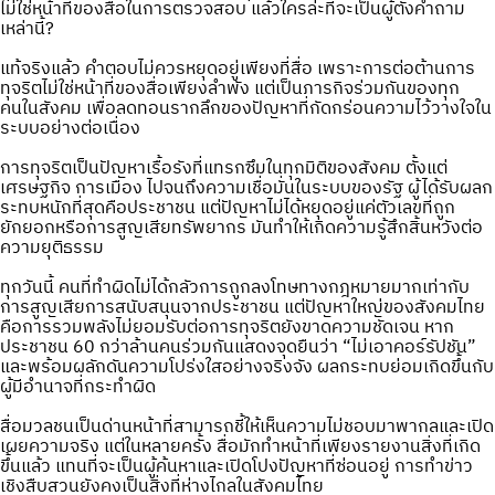
ไม่ใช่หน้าที่ของสื่อในการตรวจสอบ แล้วใครล่ะที่จะเป็นผู้ตั้งคำถาม
เหล่านี้?
แท้จริงแล้ว คำตอบไม่ควรหยุดอยู่เพียงที่สื่อ เพราะการต่อต้านการ
ทุจริตไม่ใช่หน้าที่ของสื่อเพียงลำพัง แต่เป็นภารกิจร่วมกันของทุก
คนในสังคม เพื่อลดทอนรากลึกของปัญหาที่กัดกร่อนความไว้วางใจใน
ระบบอย่างต่อเนื่อง
การทุจริตเป็นปัญหาเรื้อรังที่แทรกซึมในทุกมิติของสังคม ตั้งแต่
เศรษฐกิจ การเมือง ไปจนถึงความเชื่อมั่นในระบบของรัฐ ผู้ได้รับผลก
ระทบหนักที่สุดคือประชาชน แต่ปัญหาไม่ได้หยุดอยู่แค่ตัวเลขที่ถูก
ยักยอกหรือการสูญเสียทรัพยากร มันทำให้เกิดความรู้สึกสิ้นหวังต่อ
ความยุติธรรม
ทุกวันนี้ คนที่ทำผิดไม่ได้กลัวการถูกลงโทษทางกฎหมายมากเท่ากับ
การสูญเสียการสนับสนุนจากประชาชน แต่ปัญหาใหญ่ของสังคมไทย
คือการรวมพลังไม่ยอมรับต่อการทุจริตยังขาดความชัดเจน หาก
ประชาชน 60 กว่าล้านคนร่วมกันแสดงจุดยืนว่า “ไม่เอาคอร์รัปชัน”
และพร้อมผลักดันความโปร่งใสอย่างจริงจัง ผลกระทบย่อมเกิดขึ้นกับ
ผู้มีอำนาจที่กระทำผิด
สื่อมวลชนเป็นด่านหน้าที่สามารถชี้ให้เห็นความไม่ชอบมาพากลและเปิด
เผยความจริง แต่ในหลายครั้ง สื่อมักทำหน้าที่เพียงรายงานสิ่งที่เกิด
ขึ้นแล้ว แทนที่จะเป็นผู้ค้นหาและเปิดโปงปัญหาที่ซ่อนอยู่ การทำข่าว
เชิงสืบสวนยังคงเป็นสิ่งที่ห่างไกลในสังคมไทย