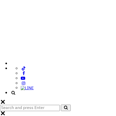
Search
Search
for: