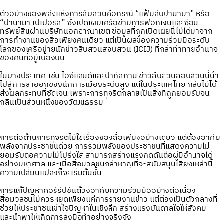
ตัวอย่างของพลังแห่งการสืบสวนคือกรณี “แฟ้มลับปานามา” หรือ
“ปานามา เปเปอร์ส” ซึ่งเปิดเผยเครือข่ายการฟอกเงินและซ่อน
ทรัพย์สินผ่านบริษัทนอกอาณาเขต ข้อมูลที่ถูกเปิดเผยนี้ไม่ได้มาจาก
การทำงานของสื่อเพียงคนเดียว แต่เป็นผลของความร่วมมือระดับ
โลกของเครือข่ายนักข่าวสืบสวนสอบสวน (ICIJ) ที่กล้าท้าทายอำนาจ
ของคนที่อยู่เบื้องบน
ในบางประเทศ เช่น ไอซ์แลนด์และปากีสถาน ข่าวสืบสวนสอบสวนนี้นำ
ไปสู่การลาออกของนักการเมืองระดับสูง แต่ในประเทศไทย กลับไม่ได้
ส่งผลกระทบที่ชัดเจน เพราะการทุจริตกลายเป็นสิ่งที่ถูกยอมรับจน
กลืนเป็นส่วนหนึ่งของวัฒนธรรม
การต่อต้านการทุจริตไม่ใช่เรื่องของสื่อเพียงอย่างเดียว แต่ต้องอาศัย
พลังจากประชาชนด้วย การรวมพลังของประชาชนที่แสดงความไม่
ยอมรับต่อความไม่โปร่งใส สามารถสร้างแรงกดดันต่อผู้มีอำนาจได้
อย่างมหาศาล และเมื่อสื่อมวลชนกล้าหาญที่จะสนับสนุนเสียงเหล่านี้
ความเปลี่ยนแปลงก็จะเริ่มต้นขึ้น
การแก้ปัญหาคอร์รัปชันต้องอาศัยความร่วมมืออย่างต่อเนื่อง
สื่อมวลชนไม่ควรหยุดเพียงแค่การรายงานข่าว แต่ต้องเป็นตัวกลางที่
ช่วยให้ประชาชนเข้าใจปัญหาในเชิงลึก สร้างแรงบันดาลใจให้สังคม
และนำพาให้เกิดการลงมือทำอย่างจริงจัง