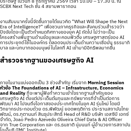
ประดิษฐ์ ในวันที่ 8 กรกฎาคม 2569 เวลา 10.00 – 17.30 น. ณ
SCBX Next Tech ชั้น 4 สยามพารากอน
งานสัมมนาครั้งนี้จัดขึ้นภายใต้แนวคิด “What Will Shape the Next
Era of Intelligence?” เพื่อชวนภาคธุรกิจและสังคมร่วมสำรวจว่า
ปัจจัยใดจะเป็นตัวกำหนดทิศทางของยุค AI ถัดไป ไม่ว่าจะเป็น
โครงสร้างพื้นฐานด้านข้อมูลและคอมพิวติ้ง เศรษฐศาสตร์ของ AI
การประยุกต์ใช้ในองค์กร ตลอดจนประเด็นด้านความเชื่อมั่น ธรรมาภิ
บาล และบทบาทของมนุษย์ในโลกที่ AI เข้ามามีอิทธิพลมากขึ้น
สำรวจรากฐานของเศรษฐกิจ AI
ภายในงานแบ่งออกเป็น 3 ช่วงสำคัญ เริ่มจาก
Morning Session
หัวข้อ The Foundations of AI – Infrastructure, Economics
and Reality
ที่จะพาผู้ฟังทำความเข้าใจรากฐานสำคัญของ
เศรษฐกิจ AI ตั้งแต่ประเด็นต้นทุนและทรัพยากรที่จำเป็นต่อการ
พัฒนา AI ไปจนถึงโอกาสของประเทศไทยในยุค AI รุ่นใหม่ โดยมี
วิทยากรประกอบด้วย ดร.พิพัฒน์ ยอดพฤติการ ประธานสถาบันไทย
พัฒน์, ดร.ทุตานนท์ สินธุประสิทธิ์ Head of R&D บริษัท เอสซีบี เอกซ์
จำกัด, Joao Pedro Azevedo Oliveira Chief Data & AI Officer
จาก True Corporation และ ดร.ธนชาติ นุ่มนนท์ ผู้อำนวยการสถาบัน
ไอเอ็มซี (IMC Institute)