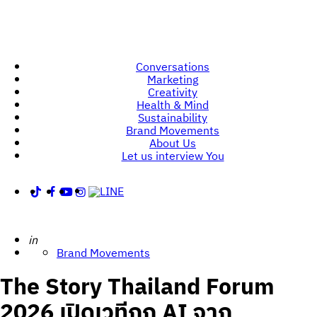
Conversations
Marketing
Creativity
Health & Mind
Sustainability
Brand Movements
About Us
Let us interview You
Posted
in
Brand Movements
The Story Thailand Forum
2026 เปิดเวทีถก AI จาก