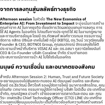
จากการลงทุนสู่ผลลัพธ์ทางธุรกิจ
Afternoon session
ในหัวข้อ
The New Economics of
Enterprise AI: From Investment to Impact
จะมุ่งเน้นการสร้าง
คุณค่าจาก AI ในภาคธุรกิจ ตั้งแต่การวัดผลตอบแทนการลงทุน การ
ใช้ AI Agents ในองค์กร ไปจนถึงการประยุกต์ใช้ AI ในงานกฎหมาย
และการบริหารข้อมูล โดยมี ดร.ทัดพงศ์ พงศ์ถาวรกมล กรรมการผู้
จัดการ กสิกร บิซิเนส-เทคโนโลยี กรุ๊ป (KBTG), ดร.วินน์ วรวุฒิคุณชัย
Founder & CEO, BOTNOI Group, คุณชมปกรณ์ จักรแสงชัยโชติ
ประธานเจ้าหน้าที่บริหาร VISAI AI และ ดร.อสมา กุลวานิชไชยนันท์
CEO & Co-Founder บริษัท Coraline จำกัด ร่วมถ่ายทอด
ประสบการณ์จากการนำ AI ไปใช้จริงในองค์กร
มนุษย์ ความเชื่อมั่น และอนาคตของสังคม
สำหรับ Afternoon Session 2: Human, Trust and Future Society
จะขยายมุมมองไปสู่ผลกระทบของ AI ต่อมนุษย์ องค์กร และสังคม
โดยมี ดร.ธีรวัฒน์ อัศวโภคี รองผู้จัดการใหญ่ ธนาคารกสิกรไทย, คุณ
อโณทัย เวทยากร กรรมการผู้จัดการใหญ่ บริษัท ไอบีเอ็ม ประเทศไทย
จำกัด, คุณณัฐพล ม่วงทำ เจ้าของเพจการตลาดวันละตอน และ คุณ
วีระ เกษตรสิน Chief Technology Officer (CTO) LINE ประเทศไทย
ร่วมแลกเปลี่ยนมุมมองในประเด็นที่เกี่ยวข้องกับความคิดสร้างสรรค์