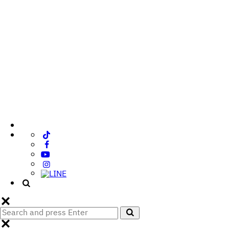
Search
Search
for: