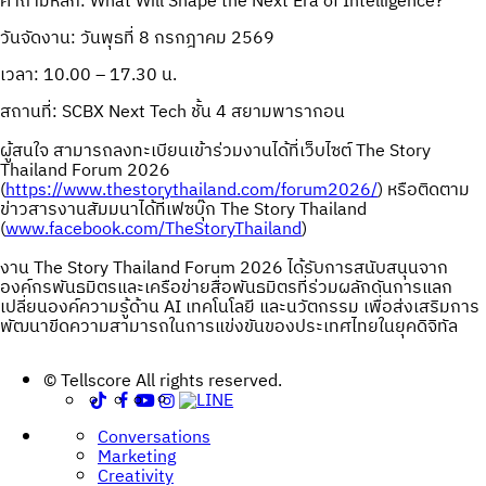
คำถามหลัก: What Will Shape the Next Era of Intelligence?
วันจัดงาน: วันพุธที่ 8 กรกฎาคม 2569
เวลา: 10.00 – 17.30 น.
สถานที่: SCBX Next Tech ชั้น 4 สยามพารากอน
ผู้สนใจ สามารถลงทะเบียนเข้าร่วมงานได้ที่เว็บไซต์ The Story
Thailand Forum 2026
(
https://www.thestorythailand.com/forum2026/
) หรือติดตาม
ข่าวสารงานสัมมนาได้ที่เฟซบุ๊ก The Story Thailand
(
www.facebook.com/TheStoryThailand
)
งาน The Story Thailand Forum 2026 ได้รับการสนับสนุนจาก
องค์กรพันธมิตรและเครือข่ายสื่อพันธมิตรที่ร่วมผลักดันการแลก
เปลี่ยนองค์ความรู้ด้าน AI เทคโนโลยี และนวัตกรรม เพื่อส่งเสริมการ
พัฒนาขีดความสามารถในการแข่งขันของประเทศไทยในยุคดิจิทัล
Post
© Tellscore All rights reserved.
navigation
Conversations
Marketing
Creativity