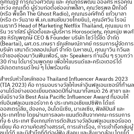
ภูศณัฎฐ์ การุณวงศ์วัฒน์ และ คุณภูถิรพัฒน์ อ่องศรี หรือคุณ
เหว่ง คุณเติ้ด ผู้ร่วมก่อตั้งช่องเทพลีลา, คุณวัชรพล ฝึกใจดี
(หรือ พี่แจ็ค The Ghost Radio), คุณณรงค์ศักดิ์ แก้วมาลา
(หรือ ตะวันฉาย พี.เค.แสนชัยมวยไทยยิม), คุณอัศวิน โรจน์
เมธาทวี Head of Marketing Netflix Thailand, คุณแมน กา
ริน วราภัสร์ ผู้ก่อตั้งและผู้บริหาร Horosociety, คุณหนุ่ย พงศ์
สุข หิรัญพฤกษ์ CEO & Founder บริษัท โชว์ไร้ขีด จำกัด
(Beartai), ผศ.ดร.เกษรา ธัญลักษณ์ภาคย์ กรรมการผู้จัดการ
บริษัท เสนาดีเวลลอปเม้นท์ จำกัด (มหาชน), คุณมาวิน ทวีผล
เจ้าของช่องมาวินฟินเฟ่อร์, และ Speakers ท่านอื่น ๆ รวมกว่า
30 ท่าน ได้มาร่วมพูดคุย เพื่อให้แบรนด์และครีเอเตอร์ได้
อัปเดตเทรนด์ใหม่ ๆ ไปพร้อมกัน
สำหรับหัวใจหลักของ Thailand Influencer Awards 2023
(TIA 2023) คือ การมอบรางวัลให้เหล่าอินฟลูเอนเซอร์ที่ทำผล
งานได้อย่างยอดเยี่ยมตลอดปีที่ผ่านมาทั้งหมด 26 สาขา และ
ยังมีรางวัล Best Asia Pacific Influencer Award ที่มอบให้
กับอินฟลูเอนเซอร์จาก 6 ประเทศเอเชียแปซิฟิก ได้แก่
ออสเตรเลีย, ฮ่องกง, อินโดนีเซีย, มาเลเซีย, ฟิลลิปินส์ และ
ประเทศไทย โดยผ่านการลงคะแนนตัดสินจากคณะกรรมการ
ทั้ง 6 ประเทศ ซึ่งเกณฑ์การตัดสินรางวัลอินฟลูเอนเซอร์ยอด
เยี่ยม คือ ความคิดสร้างสรรค์, การเล่าเรื่อง, การเข้าถึงกลุ่มผู้
ชมได้ดี และมีสำนึกที่ดีต่อผู้ฟัง สังคม และสิ่งแวดล้อม โดยได้