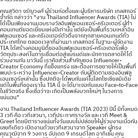
คุณสุวิตา จรัญวงศ์ ผู้ร่วมก่อตั้งและผู้บริหารบริษัท เทลสกอร์
จำกัด กล่าวว่า “งาน Thailand Influencer Awards (TIA) ไม่
ได้เป็นเพียงงานมอบรางวัลอินฟลูเอนเซอร์-ครีเอเตอร์ ผู้ทำ
คอนเทนต์ยอดเยี่ยมแห่งปีเท่านั้น แต่ยังเป็นพื้นที่รวมเหล่าอิน
ฟลูเอนเซอร์ และครีเอเตอร์ตัวตึงจากทุกสายคอนเทนต์ทั่ว
ประเทศไทย ตลอดเวลาที่ผ่านมา เทลสกอร์ ในฐานะผู้จัดงาน
TIA ได้สร้างคอมมูนิตี้ของอินฟลูเอนเซอร์-ครีเอเตอร์เพื่อ
วัตถุประสงค์ในการเชื่อมต่อสู่แบรนด์และนักการตลาดให้ได้
ร่วมงานกัน มาวันนี้ เราคือส่วนสำคัญของ Influencer-
Creator Economy ที่แข็งแกร่ง และต้องการขยายให้เป็นพื้นที่
พบปะระหว่าง Influencer-Creator กับผู้ติดตามของอินฟลู
เอนเซอร์เหล่านั้น ซึ่งปกติจะได้พบกันแค่ในโลกโซเชียลมีเดีย
แต่ในพื้นที่ของเราใน TIA นี้ จะได้มาเจอกันแบบ Face-to-Face
ในชีวิตจริง ซึ่งเชื่อว่าจะเกิดเป็นพลังบวกใหม่ๆ ในวงการ
แน่นอน”
งาน Thailand Influencer Awards (TIA 2023) ปีนี้ มีทั้งหมด
3 เวที คือ เวทีเสวนา, เวทีประกาศรางวัล และเวที Meet &
Greet โดยมีตารางแน่นทั้งวันแบบไม่ปล่อยให้ผู้ร่วมงานเบื่อกัน
เลยทีเดียว เปิดงานด้วยเวทีเสวนาจาก Speaker ผู้ทรง
คุณวุฒิจาก 9 วงการ อัปเดต 9 เทรนด์โลก อาทิเช่น คุณ