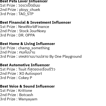
Best Pets Lover Influencer
1st Prize : วอแวเป็ดมีผม
2nd Prize : ployy_chuek
3rd Prize : TAO_STP
Best Financial & Investment Influencer
1st Prize : NewWorldFinance
2nd Prize : Stock JourNoey
3rd Prize : DR. OPPA
Best Home & Living Influencer
1st Prize : champ_something
2nd Prize : ฅนค้นบ้าน
3rd Prize : เคหสถานบานปลาย By One Playground
Best Automotive Influencer
1st Prize : Tsuit ที่สุดของเรื่องรีวิว
2nd Prize : XO Autosport
3rd Prize : Cokey P
Best Voice & Sound Influencer
1st Prize : Krittone
2nd Prize : Botcash
3rd Prize : Wanyayam