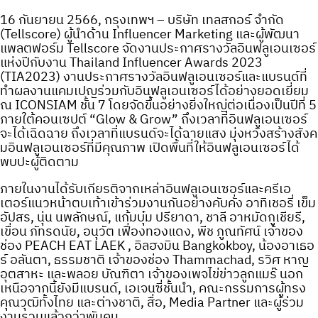
16 กันยายน 2566, กรุงเทพฯ – บริษัท เทลสกอร์ จำกัด
(Tellscore) ผู้นำด้าน Influencer Marketing และผู้พัฒนา
แพลตฟอร์ม Tellscore จัดงานประกาศรางวัลอินฟลูเอนเซอร์
แห่งปีกับงาน Thailand Influencer Awards 2023
(TIA2023) งานประกาศรางวัลอินฟลูเอนเซอร์และแบรนด์ที่
ทำผลงานแคมเปญร่วมกับอินฟลูเอนเซอร์ได้อย่างยอดเยี่ยม
ณ ICONSIAM ชั้น 7 โดยจัดขึ้นอย่างยิ่งใหญ่ต่อเนื่องเป็นปีที่ 5
ภายใต้คอนเซปต์ “Glow & Grow” ถึงเวลาที่อินฟลูเอนเซอร์
จะได้เฉิดฉาย ถึงเวลาที่แบรนด์จะได้ฉายแสง มุ่งหวังสร้างสังค
มอินฟลูเอนเซอร์ที่มีคุณภาพ เปิดพื้นที่ให้อินฟลูเอนเซอร์ได้
พบปะผู้ติดตาม
ภายในงานได้รับเกียรติจากเหล่าอินฟลูเอนเซอร์และครีเอ
เตอร์แนวหน้าตบเท้าเข้าร่วมงานกันอย่างคับคั่ง อาทิเชอรี่ เข็ม
อัปสร, นุ่น นพลักษณ์, แก้มบุ๋ม ปรียาดา, ชาลี อาหมัดกูเชียรี,
เขื่อน ภัทรดนัย, อนุวัต เฟื่องทองแดง, พีช ภูณทัศน์ เจ้าของ
ช่อง PEACH EAT LAEK , อิลฮงมิน Bangkokboy, น้องอาเธอ
ร์ อลันตา, ธรรมชาติ เจ้าของช่อง Thammachad, รวิศ หาญ
อุตสาหะ และพลอย บัณฑิตา เจ้าของเพจไข่ข่าวลูกแมร๊ นอก
เหนือจากนี้ยังมีแบรนด์, เอเจนซี่ชั้นนำ, คณะกรรมการผู้ทรง
คุณวุฒิทั้งไทย และต่างชาติ, สื่อ, Media Partner และผู้ร่วม
งานรวมแล้วกว่าพันคน