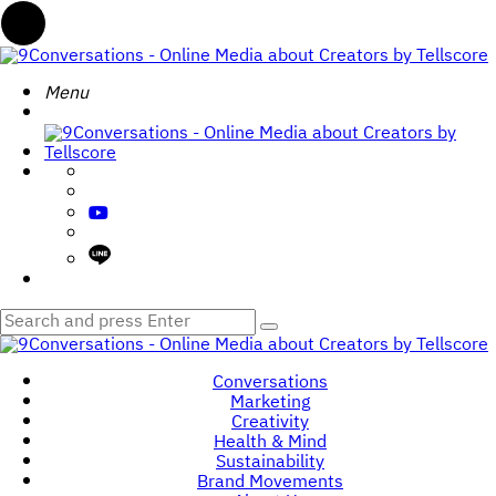
Menu
Menu
9Conversations
-
Search
Menu
Online
Media
about
Creators
by
Tellscore
Search
Search
for:
9Conversations
-
Conversations
Online
Marketing
Media
Creativity
about
Health & Mind
Creators
Sustainability
by
Brand Movements
Tellscore