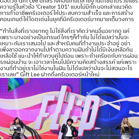
ต่อด้วย Gift Lee นักสร้างคอนเทนต์สายงานดีไซน์ได้ร่วมแชร์
ความรู้ในหัวข้อ ‘Creator 101’ แบบไม่มีกั๊ก บอกเล่าแนวคิด
การทำอาชีพครีเอเตอร์ให้ประสบความสำเร็จ และการสร้าง
คอนเทนต์ให้โดดเด่นในยุคที่มีครีเอเตอร์มากมายเต็มวงการ
“ทำในสิ่งที่เราอยากดู ไม่ใช่สิ่งที่เราคิดว่าคนอื่นอยากดู แค่
เพราะบางอย่างเป็นเทรนด์ใครๆก็ทำกัน ไม่ได้แปลว่ามันจะ
เหมาะกับเราเสมอไป และสำหรับคนที่ทำงานประจำอยู่ อย่า
เพิ่งลาออกจากงานไปทำตามความฝันถ้าไม่ได้มีเงินเหลือกิน
เหลือใช้ แนะนำให้ทำควบคู่ไปก่อน เพราะถ้าเครียดกับการผ่อน
รถผ่อนบ้าน จะเอาเวลาไหนไปมีความคิดสร้างสรรค์ แค่เพราะ
งานที่ทำอยู่เราไม่ใช่งานในฝัน ไม่ได้แปลว่ามันจะไม่สอนอะไร
เราเลย” Gift Lee ฝากถึงครีเอเตอร์หน้าใหม่