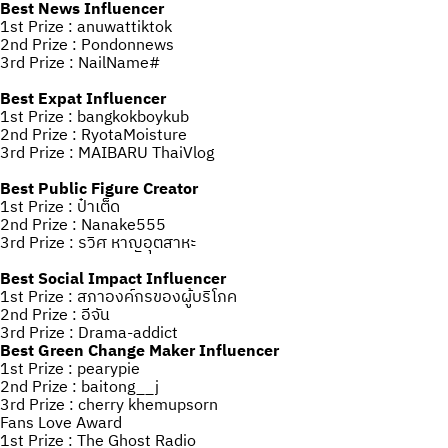
Best News Influencer
1st Prize : anuwattiktok
2nd Prize : Pondonnews
3rd Prize : NailName#
Best Expat Influencer
1st Prize : bangkokboykub
2nd Prize : RyotaMoisture
3rd Prize : MAIBARU ThaiVlog
Best Public Figure Creator
1st Prize : ป๋าเต็ด
2nd Prize : Nanake555
3rd Prize : รวิศ หาญอุตสาหะ
Best Social Impact Influencer
1st Prize : สภาองค์กรของผู้บริโภค
2nd Prize : อีจัน
3rd Prize : Drama-addict
Best Green Change Maker Influencer
1st Prize : pearypie
2nd Prize : baitong__j
3rd Prize : cherry khemupsorn
Fans Love Award
1st Prize : The Ghost Radio