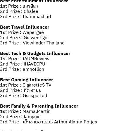
Best Entertainment Influencer
1st Prize : เทพลีลา
2nd Prize : Chalee
3rd Prize : thammachad
Best Travel Influencer
1st Prize : Wepergee
2nd Prize : Go went go
3rd Prize : Viewfinder Thailand
Best Tech & Gadgets Influencer
1st Prize : IAUMReview
2nd Prize : iHAVECPU
3rd Prize : amnotlion
Best Gaming Influencer
1st Prize : CigaretteS TV
2nd Prize : กิต งายย
3rd Prize : Gssspotted
Best Family & Parenting Influencer
1st Prize : Mama.Martin
2nd Prize : famguin
3rd Prize : เด็กชายอาเธอร์ Arthur Alanta Potjes