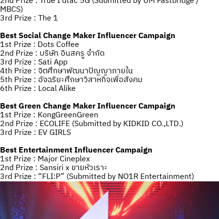
2nd Prize : True I dtac 5G (Submitted by UM Fastbridge /
MBCS)
3rd Prize : The 1
Best Social Change Maker Influencer Campaign
1st Prize : Dots Coffee
2nd Prize : บริษัท อินสครู จำกัด
3rd Prize : Sati App
4th Prize : จิตศึกษาพัฒนาปัญญาภายใน
5th Prize : อัจฉริยะศึกษาวิสาหกิจเพื่อสังคม
6th Prize : Local Alike
Best Green Change Maker Influencer Campaign
1st Prize : KongGreenGreen
2nd Prize : ECOLIFE (Submitted by KIDKID CO.,LTD.)
3rd Prize : EV GIRLS
Best Entertainment Influencer Campaign
1st Prize : Major Cineplex
2nd Prize : Sansiri x ขายหัวเราะ
3rd Prize : “FLI:P” (Submitted by NO1R Entertainment)