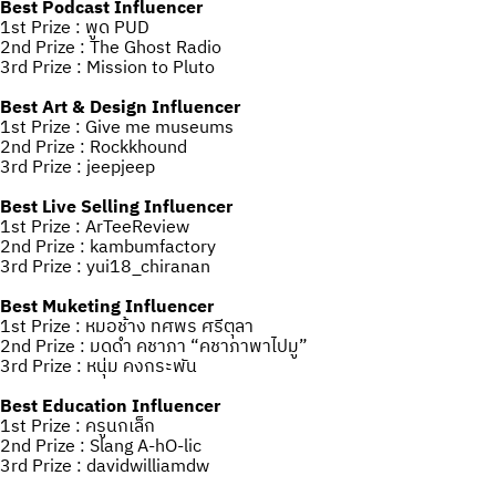
Best Podcast Influencer
1st Prize : พูด PUD
2nd Prize : The Ghost Radio
3rd Prize : Mission to Pluto
Best Art & Design Influencer
1st Prize : Give me museums
2nd Prize : Rockkhound
3rd Prize : jeepjeep
Best Live Selling Influencer
1st Prize : ArTeeReview
2nd Prize : kambumfactory
3rd Prize : yui18_chiranan
Best Muketing Influencer
1st Prize : หมอช้าง ทศพร ศรีตุลา
2nd Prize : มดดำ คชาภา “คชาภาพาไปมู”
3rd Prize : หนุ่ม คงกระพัน
Best Education Influencer
1st Prize : ครูนกเล็ก
2nd Prize : Slang A-hO-lic
3rd Prize : davidwilliamdw