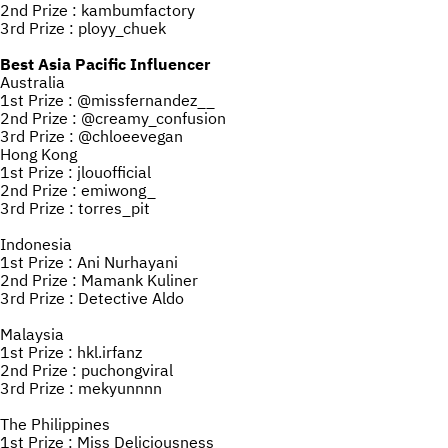
2nd Prize : kambumfactory
3rd Prize : ployy_chuek
Best Asia Pacific Influencer
Australia
1st Prize : @missfernandez__
2nd Prize : @creamy_confusion
3rd Prize : @chloeevegan
Hong Kong
1st Prize : jlouofficial
2nd Prize : emiwong_
3rd Prize : torres_pit
Indonesia
1st Prize : Ani Nurhayani
2nd Prize : Mamank Kuliner
3rd Prize : Detective Aldo
Malaysia
1st Prize : hkl.irfanz
2nd Prize : puchongviral
3rd Prize : mekyunnnn
The Philippines
1st Prize : Miss Deliciousness