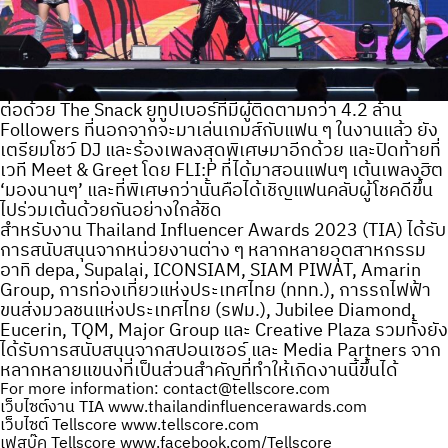
ต่อด้วย The Snack ยูทูปเบอร์ที่มีผู้ติดตามกว่า 4.2 ล้าน
Followers ที่นอกจากจะมาเล่นเกมส์กับแฟน ๆ ในงานแล้ว ยัง
เตรียมโชว์ DJ และร้องเพลงสุดพิเศษมาอีกด้วย และปิดท้ายที่
เวที Meet & Greet โดย FLI:P ที่ได้มาสอนแฟนๆ เต้นเพลงฮิต
‘มองนานๆ’ และที่พิเศษกว่านั้นคือได้เชิญแฟนคลับผู้โชคดีขึ้น
ไปร่วมเต้นด้วยกันอย่างใกล้ชิด
สำหรับงาน Thailand Influencer Awards 2023 (TIA) ได้รับ
การสนับสนุนจากหน่วยงานต่าง ๆ หลากหลายอุตสาหกรรม
อาทิ depa, Supalai, ICONSIAM, SIAM PIWAT, Amarin
Group, การท่องเที่ยวแห่งประเทศไทย (ททท.), การรถไฟฟ้า
ขนส่งมวลชนแห่งประเทศไทย (รฟม.), Jubilee Diamond,
Eucerin, TQM, Major Group และ Creative Plaza รวมทั้งยัง
ได้รับการสนับสนุนจากสปอนเซอร์ และ Media Partners จาก
หลากหลายแขนงที่เป็นส่วนสำคัญที่ทำให้เกิดงานนี้ขึ้นได้
For more information: contact@tellscore.com
เว็บไซต์งาน TIA www.thailandinfluencerawards.com
เว็บไซต์ Tellscore www.tellscore.com
เฟสบุ๊ค Tellscore www.facebook.com/Tellscore