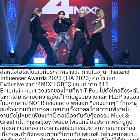
อีกหนึ่งไฮไลต์บนเวทีประกาศรางวัล ภายในงาน Thailand
Influencer Awards 2023 (TIA 2023) คือ โชว์สุด
Exclusive จาก ‘4MIX’ LGBTQ แบนด์ จาก 411
Entertainment วงแรกของไทยที่พา T-Pop ไปดังไกลถึงระดับ
โลกที่ได้มาระเบิดความมันส์ให้กับผู้ร่วมงาน และ FLI:P วงน้อง
ใหม่จากค่าย NO1R ที่ขึ้นแสดงเพลงฮิต “มองนานๆ” ทำเอาผู้
ชมร้องตามกันอย่างสนุกสนานทั้งฮอลล์ โดยความพิเศษใน
งานยังไม่หมดเพียงเท่านี้ ต่อเนื่องกันกับกิจกรรม Meet &
Greet ที่ได้ Pigkaploy (พลอย ไพรินทร์ ตั้งประภาพร) ยูทูป
เบอร์สาวนักท่องเที่ยวสายลุยร่วมแชร์ประสบการณ์การท่อง
เที่ยวและทำกิจกรรมตอบคำถามกับแฟนคลับอย่างสนุกสนาน