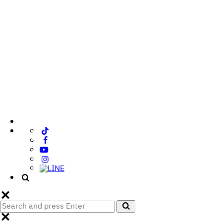
Search
Search
for: