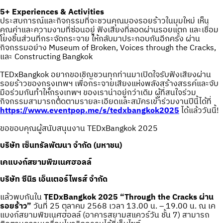
5+ Experiences & Activities
ประสบการณ์และกิจกรรมที่จะชวนคุณมองรอยร้าวในมุมใหม่ เห็น
คุณค่าและความงามที่ซ่อนอยู่ ฟังเสียงที่ลอดผ่านรอยแตก และเชื่อม
โยงชิ้นส่วนที่กระจัดกระจาย ให้กลับมาประกอบกันอีกครั้ง ผ่าน
กิจกรรมอย่าง Museum of Broken, Voices through the Cracks,
และ Constructing Bangkok
TEDxBangkok อยากขอเชิญชวนทุกท่านมาเปิดใจรับฟังเสียงผ่าน
รอยร้าวของกรุงเทพฯ เพื่อกระจายเสียงแห่งพลังสร้างสรรค์และจับ
มือร่วมกันทำให้กรุงเทพฯ ของเราน่าอยู่กว่าเดิม ผู้ที่สนใจร่วม
กิจกรรมสามารถติดตามรายละเอียดและสมัครเข้าร่วมงานปีนี้ได้ที่
https://www.eventpop.me/s/tedxbangkok2025
ได้แล้ววันนี้!
ขอขอบคุณผู้สนับสนุนงาน TEDxBangkok 2025
บริษัท เซ็นทรัลพัฒนา จํากัด (มหาชน)
เคแบงก์สยามพิฆเนศฮอลล์
บริษัท ซีนิธ เอ็นเตอร์ไพรส์ จํากัด
แล้วพบกันใน
TEDxBangkok 2025 “Through the Cracks ผ่าน
รอยร้าว”
วันที่ 25 ตุลาคม 2568 เวลา 13.00 น. – 19.00 น. ณ เค
แบงก์สยามพิฆเนศฮอลล์ (อาคารสยามสแควร์วัน ชั้น 7) สามารถ