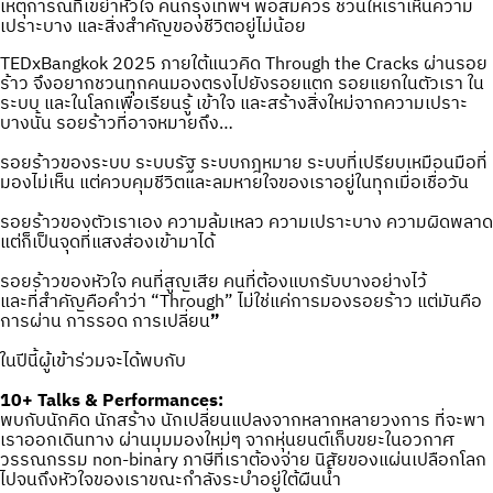
เหตุการณ์ที่เขย่าหัวใจ คนกรุงเทพฯ พอสมควร ชวนให้เราเห็นความ
เปราะบาง และสิ่งสำคัญของชีวิตอยู่ไม่น้อย
TEDxBangkok 2025 ภายใต้แนวคิด Through the Cracks ผ่านรอย
ร้าว จึงอยากชวนทุกคนมองตรงไปยังรอยแตก รอยแยกในตัวเรา ใน
ระบบ และในโลกเพื่อเรียนรู้ เข้าใจ และสร้างสิ่งใหม่จากความเปราะ
บางนั้น รอยร้าวที่อาจหมายถึง…
รอยร้าวของระบบ ระบบรัฐ ระบบกฎหมาย ระบบที่เปรียบเหมือนมือที่
มองไม่เห็น แต่ควบคุมชีวิตและลมหายใจของเราอยู่ในทุกเมื่อเชื่อวัน
รอยร้าวของตัวเราเอง ความล้มเหลว ความเปราะบาง ความผิดพลาด
แต่ก็เป็นจุดที่แสงส่องเข้ามาได้
รอยร้าวของหัวใจ คนที่สูญเสีย คนที่ต้องแบกรับบางอย่างไว้
และที่สำคัญคือคำว่า “Through” ไม่ใช่แค่การมองรอยร้าว แต่มันคือ
การผ่าน การรอด การเปลี่ยน
”
ในปีนี้ผู้เข้าร่วมจะได้พบกับ
10+ Talks & Performances:
พบกับนักคิด นักสร้าง นักเปลี่ยนแปลงจากหลากหลายวงการ ที่จะพา
เราออกเดินทาง ผ่านมุมมองใหม่ๆ จากหุ่นยนต์เก็บขยะในอวกาศ
วรรณกรรม non-binary ภาษีที่เราต้องจ่าย นิสัยของแผ่นเปลือกโลก
ไปจนถึงหัวใจของเราขณะกำลังระบำอยู่ใต้ผืนน้ำ