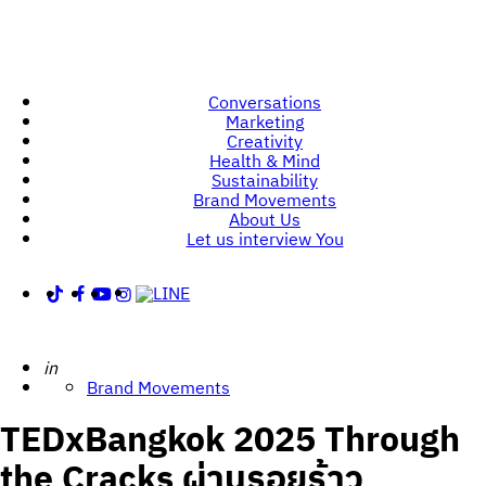
Conversations
Marketing
Creativity
Health & Mind
Sustainability
Brand Movements
About Us
Let us interview You
Posted
in
Brand Movements
TEDxBangkok 2025 Through
the Cracks ผ่านรอยร้าว