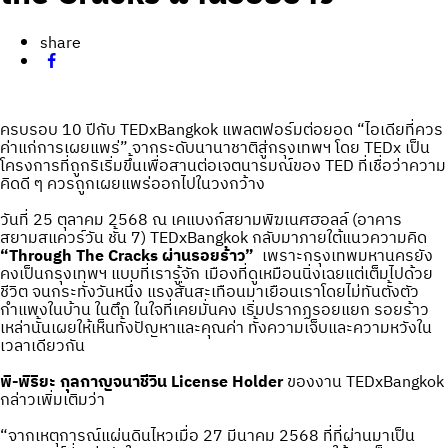
share
ครบรอบ 10 ปีกับ TEDxBangkok แพลตฟอร์มต่อยอด “ไอเดียที่ควร
ค่าแก่การเผยแพร่” จากระดับนานาชาติสู่กรุงเทพฯ โดย TEDx เป็น
โครงการที่ถูกริเริ่มขึ้นเพื่อสานต่อเจตนารมณ์ของ TED ที่เชื่อว่าความ
คิดดี ๆ ควรถูกเผยแพร่ออกไปในวงกว้าง
วันที่ 25 ตุลาคม 2568 ณ เคแบงก์สยามพิฆเนศฮอลล์ (อาคาร
สยามสแควร์วัน ชั้น 7) TEDxBangkok กลับมาภายใต้แนวความคิด
“Through The Cracks ผ่านรอยร้าว”
เพราะกรุงเทพมหานครยัง
คงเป็นกรุงเทพฯ แบบที่เรารู้จัก เมืองที่ดูเหมือนนิ่งเฉยแต่เต็มไปด้วย
ชีวิต จนกระทั่งวันหนึ่ง แรงสั่นสะเทือนมาเยือนเราโดยไม่ทันตั้งตัว
กำแพงในบ้าน ในตึก ในใจที่เคยมั่นคง เริ่มปรากฏรอยแยก รอยร้าว
เหล่านั้นเผยให้เห็นทั้งปัญหาและคุณค่า ทั้งความเจ็บและความหวังใน
เวลาเดียวกัน
พิ-พิริยะ กุลกาญจนาชีวิน License Holder
ของงาน TEDxBangkok
กล่าวเพิ่มเติมว่า
“จากเหตุการณ์แผ่นดินไหวเมื่อ 27 มีนาคม 2568 ที่ที่ผ่านมาเป็น