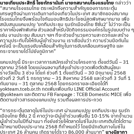
นายเทียนประสิทธิ์ ไชยภัทรานันท์ นายกสมาคมโรงแรมไทย
กล่าวว่า
“สมาคมโรงแรมไทย ตระหนักถึงความสำคัญของการกระตุ้น
เศรษฐกิจผ่านการเดินทางท่องเที่ยวในประเทศ สมาชิกของสมาคม
โรงแรมไทยจึงพร้อมใจกันมอบสิทธิประโยชน์สุดพิเศษมากมาย เพื่อ
สนับสนุนแคมเปญ ‘ยกทีมประชุม รุมรักเมืองไทย ซีซั่น2’ ไม่ว่าจะเป็น
ราคาห้องพักพิเศษ ส่วนลดสำหรับจัดกิจกรรมองค์กรในรูปแบบต่าง ๆ
เช่น งานประชุม สัมมนา ฯลฯ ที่จะช่วยอำนวยความสะดวกและสร้าง
ความประทับใจให้กับผู้เข้าร่วมงาน เราเชื่อมั่นว่า ความร่วมมือกันใน
ครั้งนี้ จะเป็นแรงขับเคลื่อนสำคัญในการขับเคลื่อนเศรษฐกิจ และ
กระจายรายได้ไปยังภูมิภาค”
แคมเปญนี้ มีระยะเวลาการสมัครเข้าร่วมโครงการ ตั้งแต่วันนี้ – 31
ตุลาคม 2568 โดยแบ่งผลงานที่ส่งเข้าประกวดเพื่อตัดสินผู้ชนะ
รางวัลเป็น 3 ช่วง ได้แก่ ช่วงที่ 1 ตั้งแต่วันนี้ – 30 มิถุนายน 2568
ช่วงที่ 2 วันที่ 1 กรกฎาคม – 31 สิงหาคม 2568 และช่วงที่ 3 วันที่ 1
กันยายน – 31 ตุลาคม 2568 โดยกรอกรายละเอียดได้ที่
yokteam.tceb.or.th กดเพิ่มเพื่อนกับ LINE Official Account
@yokteam และติดตาม FB Fanpage : TCEB Domestic MICE เพื่อ
ติดตามข่าวสารของแคมเปญ รวมถึงผลการประกวด
“การกระตุ้นตลาดไมซ์ในประเทศ ผ่านแคมเปญ ยกทีมประชุม รุมรัก
เมืองไทย ซีซั่น 2 นี้ คาดว่าจะมีผู้เข้าร่วมเพิ่มขึ้น 10-15% จากจำนวน
ผู้เข้าร่วมในปีที่ผ่านมา ทั้งยังช่วยให้ตลาดไมซ์ในประเทศเติบโตได้ตาม
เป้าหมายปีงบประมาณ 2568 ที่กำหนดไว้ โดยมีนักเดินทางไมซ์ใน
ประเทศ 26 ล้านคน เกิดรายได้ราว 86,000 ล้านบาท”
นางนิชาภา