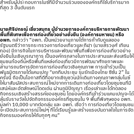
สำหรับผู้ประกอบการไมซ์ที่มีจำนวนรวมขององค์กรที่ใช้บริการมาก
ที่สุด 3 อันดับแรก
นายศิริปกรณ์ เชี่ยวสมุทร ผู้อำนวยการองค์การบริหารการพัฒนา
พื้นที่พิเศษเพื่อการท่องเที่ยวอย่างยั่งยืน (องค์การมหาชน) หรือ
อพท.
กล่าวว่า “อพท. เป็นหน่วยงานภายใต้การกำกับดูแลของ
รัฐมนตรีว่าการกระทรวงการท่องเที่ยวและกีฬา (นายสรวงศ์ เทียน
ทอง) มีภารกิจในการบริหารและพัฒนาพื้นที่เพื่อการท่องเที่ยวอย่าง
ยั่งยืนในเชิงบูรณาการ เป็นองค์กรกลางในการประสานและส่งเสริมให้
ชุมชนท้องถิ่นหรือพื้นที่แหล่งท่องเที่ยวมีการพัฒนาศักยภาพและ
สามารถบริหารจัดการการท่องเที่ยวเชิงคุณภาพ การเข้าร่วมเป็น
พันธมิตรภายใต้แคมเปญ “ยกทีมประชุม รุมรักเมืองไทย ซีซั่น 2” ใน
ครั้งนี้ ถือเป็นโอกาสที่ดีที่อยากเชิญชวนนักเดินทางคุณภาพกลุ่มไมซ์
ให้มาสัมผัสประสบการณ์ใหม่จากการเดินทางท่องเที่ยวโดยชุมชนที่มี
เสน่ห์และอัตลักษณ์โดดเด่น ผ่านภูมิปัญญา เรื่องเล่าและได้ทดลอง
กิจกรรมเชิงสร้างสรรค์ของชุมชน โดยองค์กรที่เข้าร่วมแคมเปญจะได้
ลุ้นรับรางวัลไปจัดกิจกรรมองค์กรที่ชุมชนใน 9 พื้นที่พิเศษของ อพท.
มูลค่า 10,000 บาทต่อกลุ่ม และ อพท. เชื่อว่า การท่องเที่ยวโดยชุมชน
จะเปิดประสบการณ์ใหม่ๆ ที่ได้เรียนรู้และสร้างแรงบันดาลใจในการจัด
กิจกรรมองค์กรให้กับทุกๆ คน”