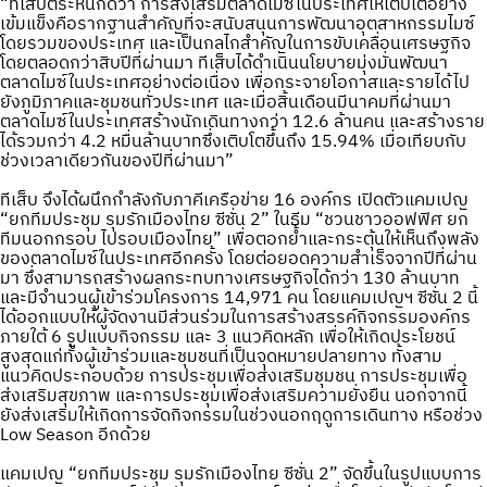
“ทีเส็บตระหนักดีว่า การส่งเสริมตลาดไมซ์ในประเทศให้เติบโตอย่าง
เข้มแข็งคือรากฐานสำคัญที่จะสนับสนุนการพัฒนาอุตสาหกรรมไมซ์
โดยรวมของประเทศ และเป็นกลไกสำคัญในการขับเคลื่อนเศรษฐกิจ
โดยตลอดกว่าสิบปีที่ผ่านมา ทีเส็บได้ดำเนินนโยบายมุ่งมั่นพัฒนา
ตลาดไมซ์ในประเทศอย่างต่อเนื่อง เพื่อกระจายโอกาสและรายได้ไป
ยังภูมิภาคและชุมชนทั่วประเทศ และเมื่อสิ้นเดือนมีนาคมที่ผ่านมา
ตลาดไมซ์ในประเทศสร้างนักเดินทางกว่า 12.6 ล้านคน และสร้างราย
ได้รวมกว่า 4.2 หมื่นล้านบาทซึ่งเติบโตขึ้นถึง 15.94% เมื่อเทียบกับ
ช่วงเวลาเดียวกันของปีที่ผ่านมา”
ทีเส็บ จึงได้ผนึกกำลังกับภาคีเครือข่าย 16 องค์กร เปิดตัวแคมเปญ
“ยกทีมประชุม รุมรักเมืองไทย ซีซั่น 2” ในธีม “ชวนชาวออฟฟิศ ยก
ทีมนอกกรอบ ไปรอบเมืองไทย” เพื่อตอกย้ำและกระตุ้นให้เห็นถึงพลัง
ของตลาดไมซ์ในประเทศอีกครั้ง โดยต่อยอดความสำเร็จจากปีที่ผ่าน
มา ซึ่งสามารถสร้างผลกระทบทางเศรษฐกิจได้กว่า 130 ล้านบาท
และมีจำนวนผู้เข้าร่วมโครงการ 14,971 คน โดยแคมเปญฯ ซีซั่น 2 นี้
ได้ออกแบบให้ผู้จัดงานมีส่วนร่วมในการสร้างสรรค์กิจกรรมองค์กร
ภายใต้ 6 รูปแบบกิจกรรม และ 3 แนวคิดหลัก เพื่อให้เกิดประโยชน์
สูงสุดแก่ทั้งผู้เข้าร่วมและชุมชนที่เป็นจุดหมายปลายทาง ทั้งสาม
แนวคิดประกอบด้วย การประชุมเพื่อส่งเสริมชุมชน การประชุมเพื่อ
ส่งเสริมสุขภาพ และการประชุมเพื่อส่งเสริมความยั่งยืน นอกจากนี้
ยังส่งเสริมให้เกิดการจัดกิจกรรมในช่วงนอกฤดูการเดินทาง หรือช่วง
Low Season อีกด้วย
แคมเปญ “ยกทีมประชุม รุมรักเมืองไทย ซีซั่น 2” จัดขึ้นในรูปแบบการ