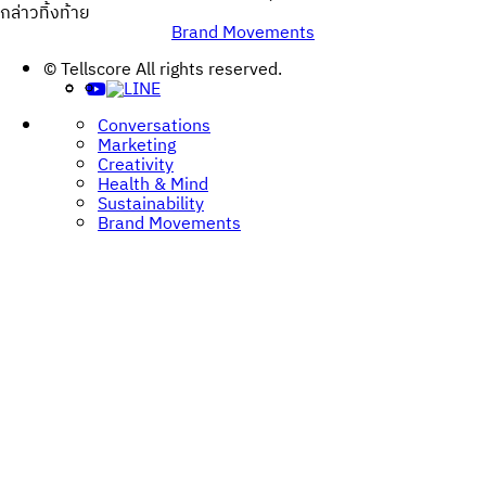
กล่าวทิ้งท้าย
Brand Movements
Post
© Tellscore All rights reserved.
navigation
Conversations
Marketing
Creativity
Health & Mind
Sustainability
Brand Movements