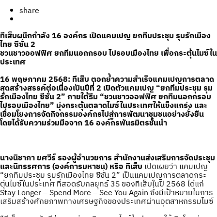
share
ทีเส็บผนึกกำลัง 16 องค์กร เปิดแคมเปญ ยกทีมประชุม รุมรักเมือง
ไทย ซีซั่น 2
ชวนชาวออฟฟิศ ยกทีมนอกกรอบ ไปรอบเมืองไทย เพื่อกระตุ้นไมซ์ใน
ประเทศ
16 พฤษภาคม 2568: ทีเส็บ ตอกย้ำความสำเร็จแคมเปญการตลาด
สุดสร้างสรรค์ต่อเนื่องเป็นปีที่ 2 เปิดตัวแคมเปญ “ยกทีมประชุม รุม
รักเมืองไทย ซีซั่น 2” ภายใต้ธีม “ชวนชาวออฟฟิศ ยกทีมนอกกรอบ
ไปรอบเมืองไทย” มุ่งกระตุ้นตลาดไมซ์ในประเทศให้แข็งแกร่ง และ
เชื่อมโยงการจัดกิจกรรมองค์กรไปสู่การพัฒนาชุมชนอย่างยั่งยืน
โดยได้รับความร่วมมือจาก 16 องค์กรพันธมิตรชั้นนำ
นางนิชาภา ยศวีร์ รองผู้อำนวยการ สำนักงานส่งเสริมการจัดประชุม
และนิทรรศการ (องค์การมหาชน) หรือ ทีเส็บ
เปิดเผยว่า แคมเปญ
“ยกทีมประชุม รุมรักเมืองไทย ซีซั่น 2” เป็นแคมเปญการตลาดกระ
ตุ้นไมซ์ในประเทศ ที่สอดรับกลยุทธ์ 3S ของทีเส็บในปี 2568 ได้แก่
Stay Longer – Spend More – See You Again ซึ่งมีเป้าหมายในการ
เสริมสร้างศักยภาพทางเศรษฐกิจของประเทศผ่านอุตสาหกรรมไมซ์