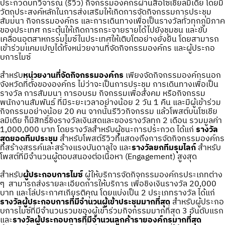
ประกวดบทวิจารณ์ (รีวิว) กิจกรรมองค์กรผ่านสื่อโซเชียลมีเดีย โดยมี
วัตถุประสงค์หลักในการส่งเสริมให้เกิดการจัดกิจกรรมการประชุม
สัมมนา กิจกรรมองค์กร และการเดินทางเพื่อเป็นรางวัลทั่วทุกภูมิภาค
ของประเทศ กระตุ้นให้เกิดการกระจายรายได้ไปยังชุมชน และขับ
เคลื่อนอุตสาหกรรมไมซ์ในประเทศให้เติบโตอย่างยั่งยืน โดยสามารถ
เข้าร่วมแคมเปญได้ทั้งหน่วยงานที่จัดกิจกรรมองค์กร และผู้ประกอ
บการไมซ์
สำหรับ
หน่วยงานที่จัดกิจกรรมองค์กร
เพียงจัดกิจกรรมองค์กรนอก
จังหวัดที่ตั้งขององค์กร ไม่ว่าจะเป็นการประชุม การเดินทางเพื่อเป็น
รางวัล การสัมมนา การอบรม กิจกรรมเพื่อสังคม หรือกิจกรรม
พนักงานสัมพันธ์ ที่มีระยะเวลาอย่างน้อย 2 วัน 1 คืน และมีผู้เข้าร่วม
กิจกรรมอย่างน้อย 20 คน จากนั้นรีวิวกิจกรรม แล้วโพสต์บนโซเชีย
ลมีเดีย ก็มีสิทธิ์ชิงรางวัลเงินสดและของรางวัลทุก 2 เดือน รวมมูลค่า
1,000,000 บาท โดยรางวัลสำหรับผู้ชนะการประกวด ได้แก่
รางวัล
สุดยอดทีมประชุม
สำหรับโพสต์รีวิวที่แสดงถึงการจัดกิจกรรมองค์กร
ที่สร้างสรรค์และสร้างแรงบันดาลใจ และ
รางวัลยกทีมรุมไลก์
สำหรับ
โพสต์ที่มีจำนวนผู้ตอบสนองต่อเนื้อหา (Engagement) สูงสุด
สำหรับ
ผู้ประกอบการไมซ์
ผู้ให้บริการจัดกิจกรรมองค์กรประเภทต่าง
ๆ สามารถส่งรายละเอียดการให้บริการ เพื่อชิงเงินรางวัล 20,000
บาท และโล่ประกาศเกียรติคุณ โดยแบ่งเป็น 2 ประเภทรางวัล ได้แก่
รางวัลผู้ประกอบการที่มีจำนวนผู้เข้าประชุมมากที่สุด
สำหรับผู้ประกอ
บการไมซ์ที่มีจำนวนรวมของผู้เข้าร่วมกิจกรรมมากที่สุด 3 อันดับแรก
และ
รางวัลผู้ประกอบการที่มีจำนวนลูกค้ารายองค์กรมากที่สุด