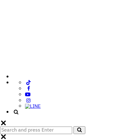
Search
Search
for: