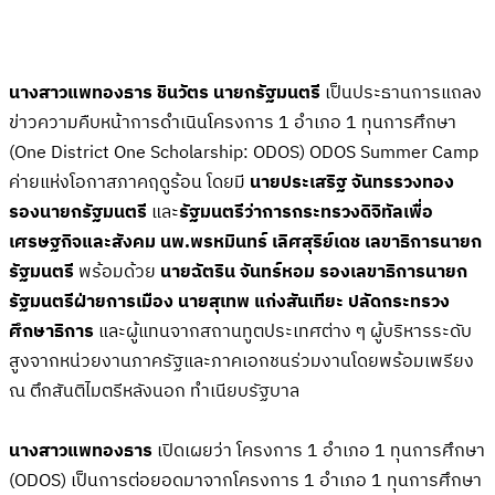
นางสาวแพทองธาร
ชินวัตร
นายกรัฐมนตรี
เป็นประธานการแถลง
ข่าวความคืบหน้าการดำเนินโครงการ 1 อำเภอ 1 ทุนการศึกษา
(One District One Scholarship: ODOS) ODOS Summer Camp
ค่ายแห่งโอกาสภาคฤดูร้อน โดยมี
นายประเสริฐ
จันทรรวงทอง
รองนายกรัฐมนตรี
และ
รัฐมนตรีว่าการกระทรวงดิจิทัลเพื่อ
เศรษฐกิจและสังคม
นพ.พรหมินทร์
เลิศสุริย์เดช
เลขาธิการนายก
รัฐมนตรี
พร้อมด้วย
นายฉัตริน
จันทร์หอม
รองเลขาธิการนายก
รัฐมนตรีฝ่ายการเมือง นายสุเทพ
แก่งสันเทียะ
ปลัดกระทรวง
ศึกษาธิการ
และผู้แทนจากสถานทูตประเทศต่าง ๆ ผู้บริหารระดับ
สูงจากหน่วยงานภาครัฐและภาคเอกชนร่วมงานโดยพร้อมเพรียง
ณ ตึกสันติไมตรีหลังนอก ทำเนียบรัฐบาล
นางสาวแพทองธาร
เปิดเผยว่า โครงการ 1 อำเภอ 1 ทุนการศึกษา
(ODOS) เป็นการต่อยอดมาจากโครงการ 1 อำเภอ 1 ทุนการศึกษา