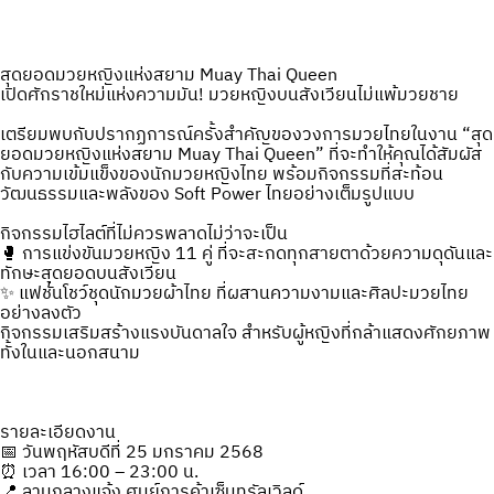
สุดยอดมวยหญิงแห่งสยาม Muay Thai Queen
เปิดศักราชใหม่แห่งความมัน! มวยหญิงบนสังเวียนไม่แพ้มวยชาย
เตรียมพบกับปรากฏการณ์ครั้งสำคัญของวงการมวยไทยในงาน “สุด
ยอดมวยหญิงแห่งสยาม Muay Thai Queen” ที่จะทำให้คุณได้สัมผัส
กับความเข้มแข็งของนักมวยหญิงไทย พร้อมกิจกรรมที่สะท้อน
วัฒนธรรมและพลังของ Soft Power ไทยอย่างเต็มรูปแบบ
กิจกรรมไฮไลต์ที่ไม่ควรพลาดไม่ว่าจะเป็น
🥊 การแข่งขันมวยหญิง 11 คู่ ที่จะสะกดทุกสายตาด้วยความดุดันและ
ทักษะสุดยอดบนสังเวียน
✨ แฟชั่นโชว์ชุดนักมวยผ้าไทย ที่ผสานความงามและศิลปะมวยไทย
อย่างลงตัว
กิจกรรมเสริมสร้างแรงบันดาลใจ สำหรับผู้หญิงที่กล้าแสดงศักยภาพ
ทั้งในและนอกสนาม
รายละเอียดงาน
📅 วันพฤหัสบดีที่ 25 มกราคม 2568
⏰ เวลา 16:00 – 23:00 น.
📍 ลานกลางแจ้ง ศูนย์การค้าเซ็นทรัลเวิลด์