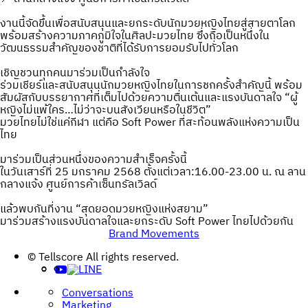
งานนี้จัดขึ้นเพื่อสนับสนุนและยกระดับนักมวยหญิงไทยสู่สายตาโลก
พร้อมสร้างความภาคภูมิใจในศิลปะมวยไทย ซึ่งถือเป็นหนึ่งใน
วัฒนธรรมสำคัญของชาติที่ได้รับการยอมรับไปทั่วโลก
เชิญชวนทุกคนมาร่วมเป็นกำลังใจ
ร่วมเชียร์และสนับสนุนนักมวยหญิงไทยในการชกครั้งสำคัญนี้ พร้อม
สัมผัสกับบรรยากาศที่เต็มไปด้วยความตื่นเต้นและแรงบันดาลใจ “ผู้
หญิงไม่แพ้ใคร…ไม่ว่าจะบนสังเวียนหรือในชีวิต”
มวยไทยไม่ใช่แค่กีฬา แต่คือ Soft Power ที่สะท้อนพลังแห่งความเป็น
ไทย
มาร่วมเป็นส่วนหนึ่งของความสำเร็จครั้งนี้
ในวันเสาร์ที่ 25 มกราคม 2568 ตั้งแต่เวลา:16.00-23.00 น. ณ ลาน
กลางแจ้ง ศูนย์การค้าเซ็นทรัลเวิลด์
แล้วพบกันที่งาน “สุดยอดมวยหญิงแห่งสยาม”
มาร่วมสร้างแรงบันดาลใจและยกระดับ Soft Power ไทยไปด้วยกัน
Brand Movements
Post
© Tellscore All rights reserved.
navigation
Conversations
Marketing