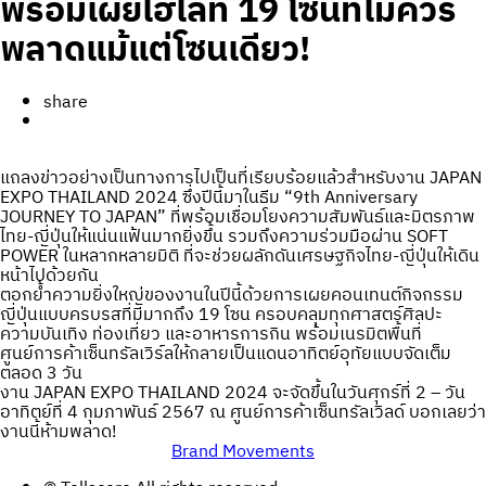
พร้อมเผยไฮไลท์ 19 โซนที่ไม่ควร
พลาดแม้แต่โซนเดียว!
share
แถลงข่าวอย่างเป็นทางการไปเป็นที่เรียบร้อยแล้วสำหรับงาน JAPAN
EXPO THAILAND 2024 ซึ่งปีนี้มาในธีม “9th Anniversary
JOURNEY TO JAPAN” ที่พร้อมเชื่อมโยงความสัมพันธ์และมิตรภาพ
ไทย-ญี่ปุ่นให้แน่นแฟ้นมากยิ่งขึ้น รวมถึงความร่วมมือผ่าน SOFT
POWER ในหลากหลายมิติ ที่จะช่วยผลักดันเศรษฐกิจไทย-ญี่ปุ่นให้เดิน
หน้าไปด้วยกัน
ตอกย้ำความยิ่งใหญ่ของงานในปีนี้ด้วยการเผยคอนเทนต์กิจกรรม
ญี่ปุ่นแบบครบรสที่มีมากถึง 19 โซน ครอบคลุมทุกศาสตร์ศิลปะ
ความบันเทิง ท่องเที่ยว และอาหารการกิน พร้อมเนรมิตพื้นที่
ศูนย์การค้าเซ็นทรัลเวิร์ลให้กลายเป็นแดนอาทิตย์อุทัยแบบจัดเต็ม
ตลอด 3 วัน
งาน JAPAN EXPO THAILAND 2024 จะจัดขึ้นในวันศุกร์ที่ 2 – วัน
อาทิตย์ที่ 4 กุมภาพันธ์ 2567 ณ ศูนย์การค้าเซ็นทรัลเวิลด์ บอกเลยว่า
งานนี้ห้ามพลาด!
Brand Movements
Post