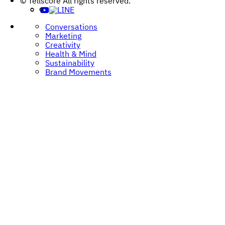
© Tellscore All rights reserved.
navigation
Conversations
Marketing
Creativity
Health & Mind
Sustainability
Brand Movements