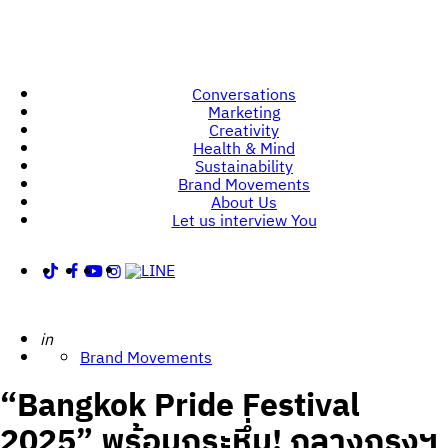
Conversations
Marketing
Creativity
Health & Mind
Sustainability
Brand Movements
About Us
Let us interview You
Posted
in
Brand Movements
“Bangkok Pride Festival
2025” พร้อมกระหึ่ม! กลางกรุงฯ