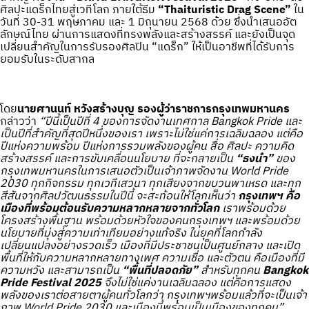
ศิลปะแดร็กไทยสู่เวทีโลก ภายใต้ธีม
“Thaituristic Drag Scene”
ใน
วันที่ 30-31 พฤษภาคม และ 1 มิถุนายน 2568 ด้วย ซึ่งนำเสนออัต
ลักษณ์ไทย ผ่านการแสดงที่ทรงพลังและสร้างสรรค์ และยังเป็นจุด
เปลี่ยนสำคัญในการรับรองศิลปิน “แดร็ก” ให้เป็นอาชีพที่ได้รับการ
ยอมรับในระดับสากล
โดย
นายศานนท์ หวังสร้างบุญ รองผู้ว่าราชการกรุงเทพมหานคร
กล่าวว่า
“ปีนี้เป็นปีที่ 4 ของการจัดงานเทศกาล Bangkok Pride และ
เป็นปีที่สำคัญที่สุดปีหนึ่งของเรา เพราะไม่ใช่แค่การเฉลิมฉลอง แต่คือ
ปีแห่งความพร้อม ปีแห่งการรวมพลังของผู้คน สื่อ ศิลปะ ความคิด
สร้างสรรค์ และการขับเคลื่อนนโยบาย ที่จะกลายเป็น
“ธงนำ”
ของ
กรุงเทพมหานครในการเสนอตัวเป็นเจ้าภาพจัดงาน World Pride
2030 ทุกกิจกรรม ทุกเวทีเสวนา ทุกเสียงจากขบวนพาเหรด และทุก
สีสันจากศิลปวัฒนธรรมในปีนี้ จะสะท้อนให้โลกเห็นว่า
กรุงเทพฯ คือ
เมืองที่พร้อมต้อนรับความหลากหลายจากทั่วโลก
เราพร้อมด้วย
โครงสร้างพื้นฐาน พร้อมด้วยหัวใจของคนกรุงเทพฯ และพร้อมด้วย
นโยบายที่มุ่งสู่ความเท่าเทียมอย่างแท้จริง ในยุคที่โลกกำลัง
เปลี่ยนแปลงอย่างรวดเร็ว เมืองที่มีประชาชนเป็นศูนย์กลาง และเปิด
พื้นที่ให้กับความหลากหลายทางเพศ ความเชื่อ และตัวตน คือเมืองที่มี
ความหวัง และสามารถเป็น
“พื้นที่ปลอดภัย”
สำหรับทุกคน
Bangkok
Pride Festival 2025
จึงไม่ใช่แค่งานเฉลิมฉลอง แต่คือการแสดง
พลังของเราต่อสายตาผู้คนทั่วโลกว่า กรุงเทพฯพร้อมแล้วที่จะเป็นเจ้า
ภาพ World Pride 2030 และเมืองนี้พร้อมเป็นเมืองของทุกคน”