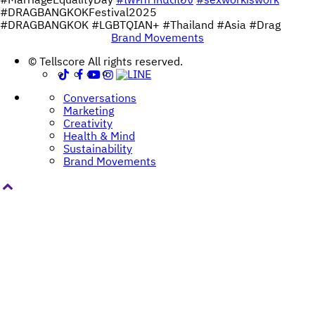
#MarriageEqualityDay
#เพศกำหนดเอง
#sexworkiswork
#DRAGBANGKOKFestival2025
#DRAGBANGKOK #LGBTQIAN+ #Thailand #Asia #Drag
Brand Movements
Post
© Tellscore All rights reserved.
navigation
Conversations
Marketing
Creativity
Health & Mind
Sustainability
Brand Movements