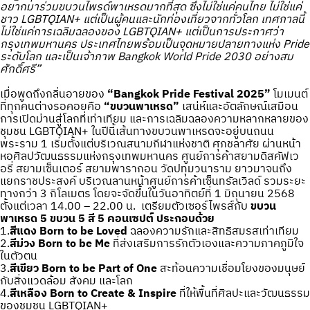
อยากมาร่วมขบวนไพรด์พาเหรดมากที่สุด ซึ่งไม่ใช่แค่คนไทย ไม่ใช่แค่
ชาว LGBTQIAN+ แต่เป็นผู้คนและนักท่องเที่ยวจากทั่วโลก เทศกาลนี้
ไม่ใช่แค่การเฉลิมฉลองของ LGBTQIAN+ แต่เป็นการประกาศว่า
กรุงเทพมหานคร ประเทศไทยพร้อมเป็นจุดหมายปลายทางแห่ง Pride
ระดับโลก และเป็นเจ้าภาพ Bangkok World Pride 2030 อย่างสม
ศักดิ์ศรี”
เมื่อพูดถึงกลิ่นอายของ
“Bangkok Pride Festival 2025”
โมเมนต์
ที่ทุกคนต่างรอคอยคือ
“ขบวนพาเหรด”
เสน่ห์และอัตลักษณ์เสมือน
การเปิดม่านสู่โลกที่เท่าเทียม และการเฉลิมฉลองความหลากหลายของ
ชุมชน LGBTQIAN+ ในปีนี้เส้นทางขบวนพาเหรดจะอยู่บนถนน
พระราม 1 เริ่มตั้งแต่บริเวณสนามกีฬาแห่งชาติ ศุภชลาศัย ผ่านหน้า
หอศิลปวัฒนธรรมแห่งกรุงเทพมหานคร ศูนย์การค้าสยามดิสคัฟเว
อรี่ สยามเซ็นเตอร์ สยามพารากอน วัดปทุมวนาราม ยาวมาจนถึง
แยกราชประสงค์ บริเวณลานหน้าศูนย์การค้าเซ็นทรัลเวิลด์ รวมระยะ
ทางกว่า 3 กิโลเมตร โดยจะจัดขึ้นในวันอาทิตย์ที่ 1 มิถุนายน 2568
ตั้งแต่เวลา 14.00 – 22.00 น. เตรียมตัวเซอร์ไพรส์กับ
ขบวน
พาเหรด 5 ขบวน 5 สี 5 คอนเซปต์ ประกอบด้วย
1.
สีแดง Born to be Loved
ฉลองความรักและสิทธิสมรสเท่าเทียม
2.
สีม่วง Born to be Me
ที่ส่งเสริมการรักตัวเองและความภาคภูมิใจ
ในตัวตน
3.
สีเขียว Born to be Part of One
สะท้อนความเชื่อมโยงของมนุษย์
กับสิ่งแวดล้อม สังคม และโลก
4.
สีเหลือง Born to Create & Inspire
ที่ให้พื้นที่ศิลปะและวัฒนธรรม
ของชุมชน LGBTQIAN+