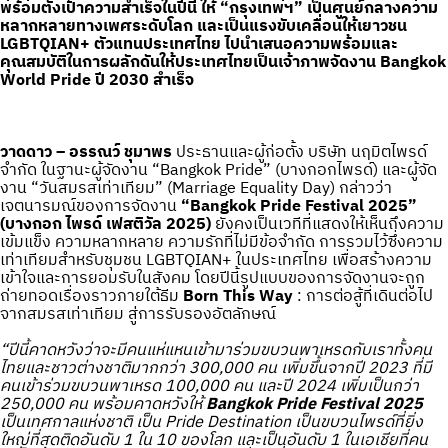
พร้อมตั้งเป้าความสำเร็จในปีนี้ ให้ “กรุงเทพฯ” เป็นศูนย์กลางความ
หลากหลายทางเพศระดับโลก และเป็นแรงขับเคลื่อนให้เยาวชน
LGBTQIAN+ ตัวแทนประเทศไทย ไปนำเสนอความพร้อมและ
คุณสมบัติในการผลักดันให้ประเทศไทยเป็นเจ้าภาพจัดงาน Bangkok
World Pride ปี 2030 สำเร็จ
วาดดาว – อรรณว์ ชุมาพร
ประธานและผู้ก่อตั้ง บริษัท นฤมิตไพรด์
จำกัด ในฐานะผู้จัดงาน “Bangkok Pride” (บางกอกไพรด์) และผู้จัด
งาน “วันสมรสเท่าเทียม” (Marriage Equality Day) กล่าวว่า
เจตนารมณ์ของการจัดงาน
“Bangkok Pride Festival 2025”
(บางกอก ไพรด์ เฟสติวัล 2025)
ยังคงเป็นเวทีที่แสดงให้เห็นถึงความ
เข้มแข็ง ความหลากหลาย ความรักที่ไม่มีข้อจำกัด การรวมไว้ซึ่งความ
เท่าเทียมสำหรับชุมชน LGBTQIAN+ ในประเทศไทย เพื่อสร้างความ
เข้าใจและการยอมรับในสังคม โดยปีนี้รูปแบบของการจัดงานจะถูก
ถ่ายทอดเรื่องราวภายใต้ธีม
Born This Way
: การต่อสู้ที่เดินต่อไป
จากสมรสเท่าเทียม สู่การรับรองอัตลักษณ์
“ปีนี้คาดหวังว่าจะมีคนแห่แหนเข้ามาร่วมขบวนพาเหรดกับเราทั้งคน
ไทยและชาวต่างชาติมากกว่า 300,000 คน เพิ่มขึ้นจากปี 2023 ที่มี
คนเข้าร่วมขบวนพาเหรด 100,000 คน และปี 2024 เพิ่มเป็นกว่า
250,000 คน พร้อมคาดหวังให้
Bangkok Pride Festival 2025
เป็นเทศกาลแห่งชาติ เป็น Pride Destination เป็นขบวนไพรด์ที่ยิ่ง
ใหญ่ที่สุดติดอันดับ 1 ใน 10 ของโลก และเป็นอันดับ 1 ในเอเชียที่คน