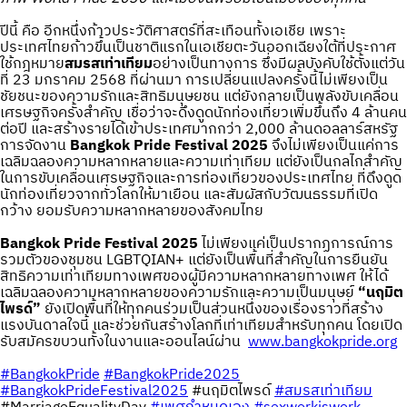
ปีนี้ คือ อีกหนึ่งก้าวประวัติศาสตร์ที่สะเทือนทั้งเอเชีย เพราะ
ประเทศไทยก้าวขึ้นเป็นชาติแรกในเอเชียตะวันออกเฉียงใต้ที่ประกาศ
ใช้กฎหมาย
สมรสเท่าเทียม
อย่างเป็นทางการ ซึ่งมีผลบังคับใช้ตั้งแต่วัน
ที่ 23 มกราคม 2568 ที่ผ่านมา การเปลี่ยนแปลงครั้งนี้ไม่เพียงเป็น
ชัยชนะของความรักและสิทธิมนุษยชน แต่ยังกลายเป็นพลังขับเคลื่อน
เศรษฐกิจครั้งสำคัญ เชื่อว่าจะดึงดูดนักท่องเที่ยวเพิ่มขึ้นถึง 4 ล้านคน
ต่อปี และสร้างรายได้เข้าประเทศมากกว่า 2,000 ล้านดอลลาร์สหรัฐ
การจัดงาน
Bangkok Pride Festival 2025
จึงไม่เพียงเป็นแค่การ
เฉลิมฉลองความหลากหลายและความเท่าเทียม แต่ยังเป็นกลไกสำคัญ
ในการขับเคลื่อนเศรษฐกิจและการท่องเที่ยวของประเทศไทย ที่ดึงดูด
นักท่องเที่ยวจากทั่วโลกให้มาเยือน และสัมผัสกับวัฒนธรรมที่เปิด
กว้าง ยอมรับความหลากหลายของสังคมไทย
Bangkok Pride Festival 2025
ไม่เพียงแค่เป็นปรากฏการณ์การ
รวมตัวของชุมชน LGBTQIAN+ แต่ยังเป็นพื้นที่สำคัญในการยืนยัน
สิทธิความเท่าเทียมทางเพศของผู้มีความหลากหลายทางเพศ ให้ได้
เฉลิมฉลองความหลากหลายของความรักและความเป็นมนุษย์
“นฤมิต
ไพรด์”
ยังเปิดพื้นที่ให้ทุกคนร่วมเป็นส่วนหนึ่งของเรื่องราวที่สร้าง
แรงบันดาลใจนี้ และช่วยกันสร้างโลกที่เท่าเทียมสำหรับทุกคน โดยเปิด
รับสมัครขบวนทั้งในงานและออนไลน์ผ่าน
www.bangkokpride.org
#BangkokPride
#BangkokPride2025
#BangkokPrideFestival2025
#นฤมิตไพรด์
#สมรสเท่าเทียม