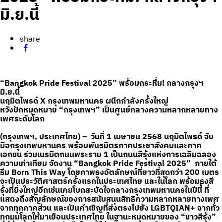
มิ.ย.นี้
share
“Bangkok Pride Festival 2025” พร้อมกระหึ่ม! กลางกรุงฯ
มิ.ย.นี้
นฤมิตไพรด์ X กรุงเทพมหานคร ผนึกกำลังครั้งใหญ่
หวังปักหมุดหมาย “กรุงเทพฯ” เป็นศูนย์กลางความหลากหลายทาง
เพศระดับโลก
(กรุงเทพฯ, ประเทศไทย) – วันที่ 1 เมษายน 2568 นฤมิตไพรด์ จับ
มือกรุงเทพมหานคร พร้อมพันธมิตรภาคประชาสังคมและภาค
เอกชน ร่วมเนรมิตถนนพระราม 1 เป็นถนนสีรุ้งแห่งการเฉลิมฉลอง
ความเท่าเทียม จัดงาน “Bangkok Pride Festival 2025” ภายใต้
ธีม Born This Way โดยภาพธงอัตลักษณ์ที่ยาวที่สุดกว่า 200 เมตร
จะเป็นประวัติศาสตร์ครั้งแรกในประเทศไทย และในโลก พร้อมธงสี
รุ้งที่ยิ่งใหญ่อีกเช่นเคยโบกสะบัดใจกลางกรุงเทพมหานครในปีนี้ ที่
แสดงถึงสัญลักษณ์ของการสนับสนุนสิทธิความหลากหลายทางเพศ
จากทุกภาคส่วน และเป็นคำเชิญที่ส่งตรงไปยัง LGBTQIAN+ จากทั่ว
ทุกมุมโลกให้มาเยือนประเทศไทย ในฐานะหมุดหมายของ “ชาวสีรุ้ง”