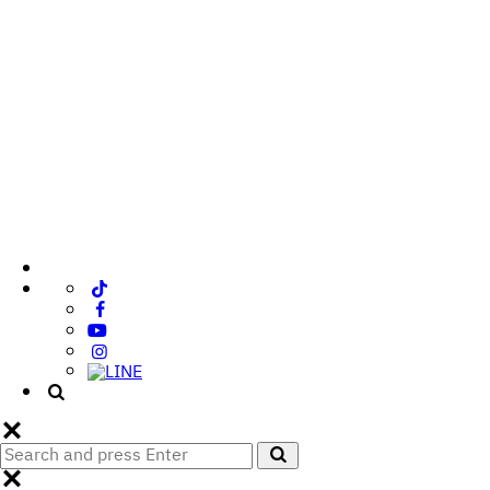
Search
Search
for: